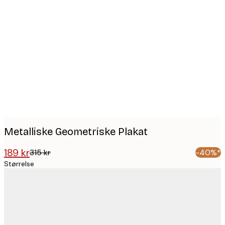
Product
images
Metalliske Geometriske Plakat
189 kr
315 kr
-40%*
Størrelse