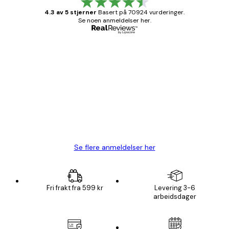
4.3 av 5 stjerner
Basert på 70924 vurderinger.
Se noen anmeldelser her.
Verifisert kjøper
Kundevurderinger
Fine plakater, rammen var også fin.
4 feb
Carina R
Se flere anmeldelser her
Fri frakt fra 599 kr
Levering 3-6
arbeidsdager