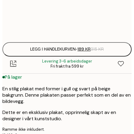
1
50x70 cm
Frame
options
LEGG I HANDLEKURVEN
-
189 KR
315 KR
Levering 3-6 arbeidsdager
Fri frakt fra 599 kr
På lager
En stilig plakat med former i gull og svart på beige
bakgrunn. Denne plakaten passer perfekt som en del av en
bildevegg.
Dette er en eksklusiv plakat, opprinnelig skapt av en
designer i vårt kunststudio.
Ramme ikke inkludert.