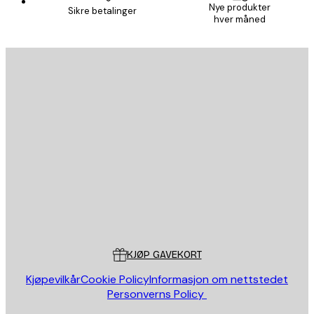
Nye produkter
Sikre betalinger
hver måned
E-mail
SEND
Butikk
Poster Store
Kundeservice
KJØP GAVEKORT
Kjøpevilkår
Cookie Policy
Informasjon om nettstedet
Personverns Policy