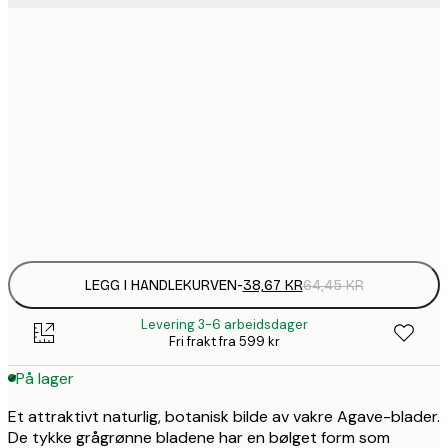
38,
13x18 cm
64
64,
21x30 cm
1
30x40 cm
Frame
options
LEGG I HANDLEKURVEN
-
38,67 KR
64,45 KR
Levering 3-6 arbeidsdager
Fri frakt fra 599 kr
På lager
Et attraktivt naturlig, botanisk bilde av vakre Agave-blader.
De tykke grågrønne bladene har en bølget form som