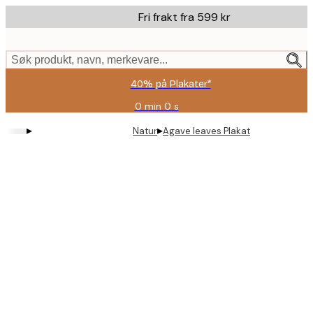
Skip
Fri frakt fra 599 kr
to
main
content.
Søk produkt, navn, merkevare...
40% på Plakater*
0 min
0 s
Gyldig
til
▸
▸
Natur
Agave leaves Plakat
og
med:
2026-
08-
09