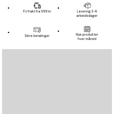
Fri frakt fra 599 kr
Levering 3-6
arbeidsdager
Nye produkter
Sikre betalinger
hver måned
E-mail
SEND
Butikk
Poster Store