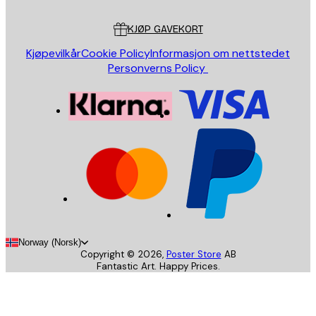
Kundeservice
KJØP GAVEKORT
Kjøpevilkår
Cookie Policy
Informasjon om nettstedet
Personverns Policy
Norway (Norsk)
Copyright ©
2026
,
Poster Store
AB
Fantastic Art. Happy Prices.