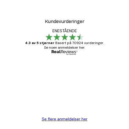
Kundevurderinger
ENESTÅENDE
4.3 av 5 stjerner
Basert på 70924 vurderinger.
Se noen anmeldelser her.
Verifisert kjøper
Kundevurderinger
Fine plakater, rammen var også fin.
4 feb
Carina R
Se flere anmeldelser her