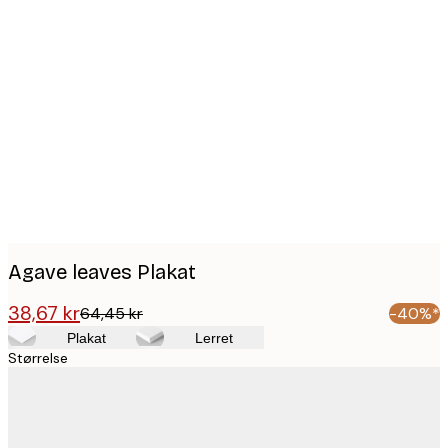
Product
images
Agave leaves Plakat
38,67 kr
64,45 kr
-40%*
Plakat
Lerret
Størrelse