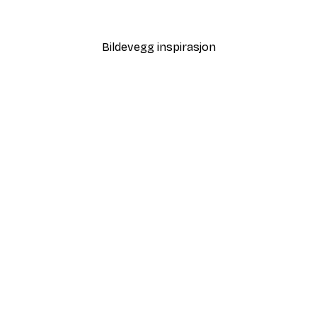
Fra 64,80 kr
108 kr
Bildevegg inspirasjon