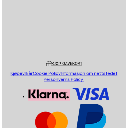
E-mail
SEND
Butikk
Poster Store
Kundeservice
KJØP GAVEKORT
Kjøpevilkår
Cookie Policy
Informasjon om nettstedet
Personverns Policy