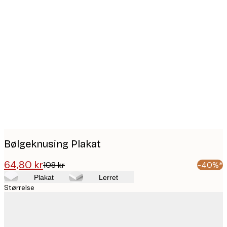
Product
images
Bølgeknusing Plakat
64,80 kr
108 kr
-40%*
Plakat
Lerret
Størrelse