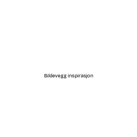
-40%*
Goed Blauw - Solsikkekvel
Fra 64,80 kr
108 kr
Bildevegg inspirasjon