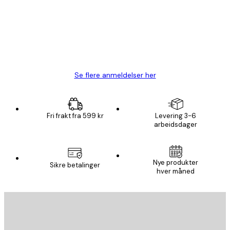
Fine plakater, rammen var også fin.
4 feb
Carina R
Se flere anmeldelser her
Fri frakt fra 599 kr
Levering 3-6
arbeidsdager
Nye produkter
Sikre betalinger
hver måned