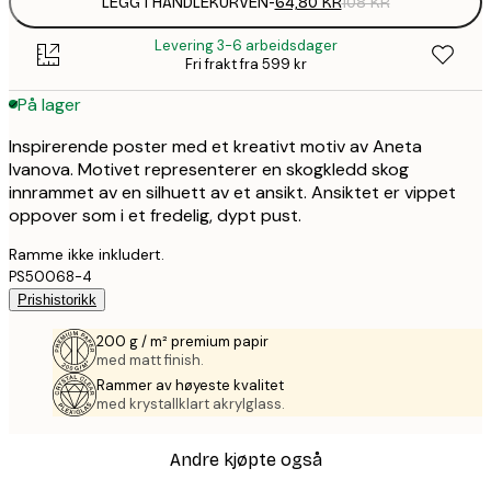
LEGG I HANDLEKURVEN
-
64,80 KR
108 KR
Levering 3-6 arbeidsdager
Fri frakt fra 599 kr
På lager
Inspirerende poster med et kreativt motiv av Aneta
Ivanova. Motivet representerer en skogkledd skog
innrammet av en silhuett av et ansikt. Ansiktet er vippet
oppover som i et fredelig, dypt pust.
Ramme ikke inkludert.
PS50068-4
Prishistorikk
200 g / m² premium papir
med matt finish.
Rammer av høyeste kvalitet
med krystallklart akrylglass.
Andre kjøpte også