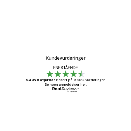
Kundevurderinger
ENESTÅENDE
4.3 av 5 stjerner
Basert på 70924 vurderinger.
Se noen anmeldelser her.
Verifisert kjøper
Kundevurderinger
Fine plakater, rammen var også fin.