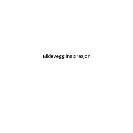
-70%
Outlet
Blå rose plakat
Fra 32,40 kr
108 kr
Bildevegg inspirasjon