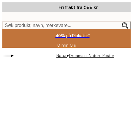
Skip
Fri frakt fra 599 kr
to
main
content.
Søk produkt, navn, merkevare...
40% på Plakater*
0 min
0 s
Gyldig
til
▸
▸
Natur
Dreams of Nature Poster
og
med:
2026-
08-
09