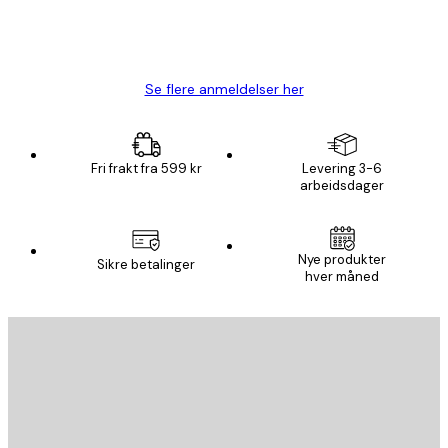
4 feb
Carina R
Se flere anmeldelser her
Fri frakt fra 599 kr
Levering 3-6
arbeidsdager
Nye produkter
Sikre betalinger
hver måned
E-mail
SEND