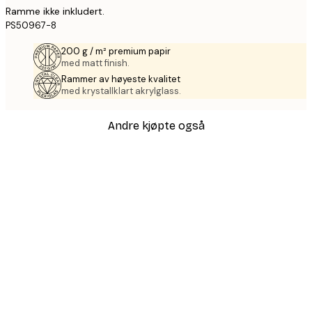
Ramme ikke inkludert.
PS50967-8
200 g / m² premium papir
med matt finish.
Rammer av høyeste kvalitet
med krystallklart akrylglass.
Andre kjøpte også