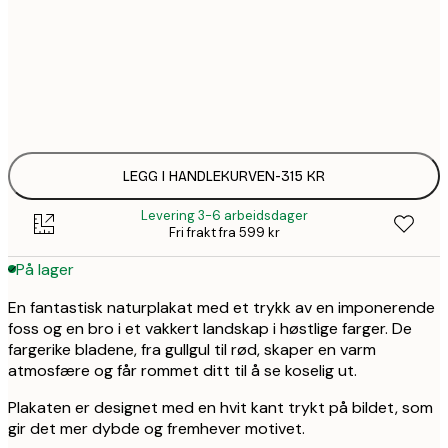
50x70 cm
3
Frame
options
LEGG I HANDLEKURVEN
-
315 KR
Levering 3-6 arbeidsdager
Fri frakt fra 599 kr
På lager
En fantastisk naturplakat med et trykk av en imponerende
foss og en bro i et vakkert landskap i høstlige farger. De
fargerike bladene, fra gullgul til rød, skaper en varm
atmosfære og får rommet ditt til å se koselig ut.
Plakaten er designet med en hvit kant trykt på bildet, som
gir det mer dybde og fremhever motivet.