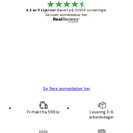
4.3 av 5 stjerner
Basert på 70924 vurderinger.
Se noen anmeldelser her.
Verifisert kjøper
Kundevurderinger
Fine plakater, rammen var også fin.
4 feb
Carina R
Se flere anmeldelser her
Fri frakt fra 599 kr
Levering 3-6
arbeidsdager