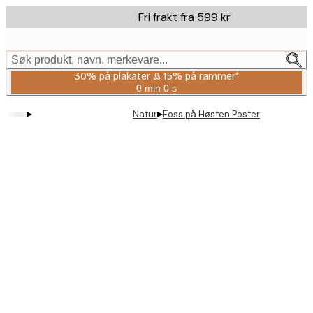
Skip
Fri frakt fra 599 kr
to
main
content.
Søk produkt, navn, merkevare...
30% på plakater & 15% på rammer*
0 min
0 s
Gyldig
til
▸
▸
Natur
Foss på Høsten Poster
og
med:
2026-
08-
06