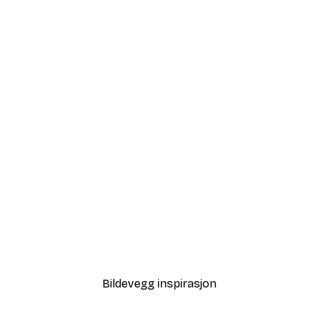
-30%*
Sunlight Reed Poster
Fra 75,60 kr
108 kr
Bildevegg inspirasjon