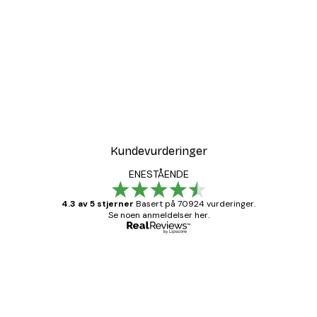
Kundevurderinger
ENESTÅENDE
4.3 av 5 stjerner
Basert på 70924 vurderinger.
Se noen anmeldelser her.
Verifisert kjøper
Kundevurderinger
Fine plakater, rammen var også fin.