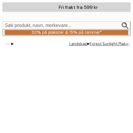
Skip
Fri frakt fra 599 kr
to
main
content.
Søk produkt, navn, merkevare...
30% på plakater & 15% på rammer*
▸
▸
Landskap
Forest Sunlight Plakat