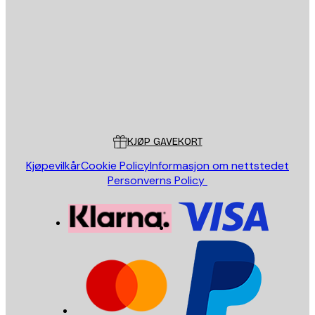
E-mail
SEND
Butikk
Poster Store
Kundeservice
KJØP GAVEKORT
Kjøpevilkår
Cookie Policy
Informasjon om nettstedet
Personverns Policy