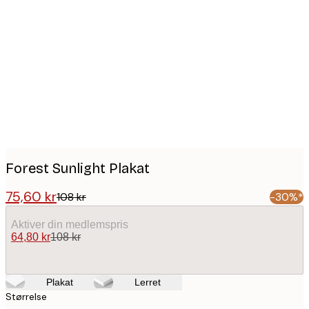
Product
images
Forest Sunlight Plakat
75,60 kr
108 kr
-30%*
Aktiver din medlemspris
64,80 kr
108 kr
Plakat
Lerret
Størrelse