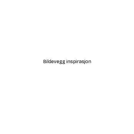
-30%*
Plakat
Sti til Havet Poster
Fra 75,60 kr
108 kr
Bildevegg inspirasjon