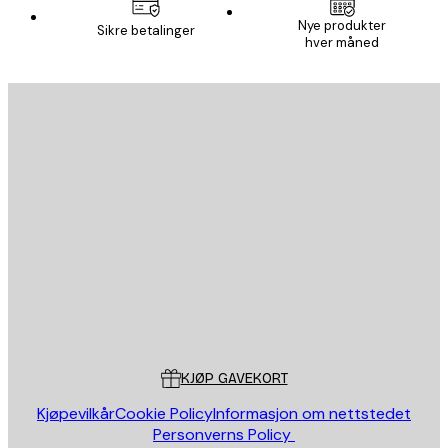
Nye produkter
Sikre betalinger
hver måned
E-mail
SEND
Butikk
Poster Store
Kundeservice
KJØP GAVEKORT
Kjøpevilkår
Cookie Policy
Informasjon om nettstedet
Personverns Policy