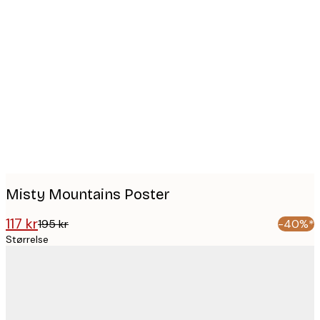
Product
images
Misty Mountains Poster
117 kr
195 kr
-40%*
Størrelse