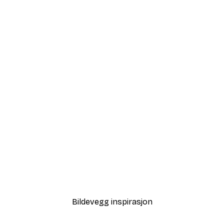
-40%*
Misty Mountain Lake Plakat
Mountain View Plakat
Fra 64,80 kr
108 kr
Bildevegg inspirasjon