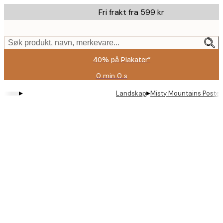
Skip
Fri frakt fra 599 kr
to
main
content.
Søk produkt, navn, merkevare...
40% på Plakater*
0 min
0 s
Gyldig
til
▸
▸
Landskap
Misty Mountains Poster
og
med:
2026-
08-
09