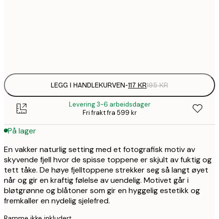
1
30x40 cm
Frame
options
LEGG I HANDLEKURVEN
-
117 KR
195 KR
Levering 3-6 arbeidsdager
Fri frakt fra 599 kr
På lager
En vakker naturlig setting med et fotografisk motiv av
skyvende fjell hvor de spisse toppene er skjult av fuktig og
tett tåke. De høye fjelltoppene strekker seg så langt øyet
når og gir en kraftig følelse av uendelig. Motivet går i
bløtgrønne og blåtoner som gir en hyggelig estetikk og
fremkaller en nydelig sjelefred.
Ramme ikke inkludert.