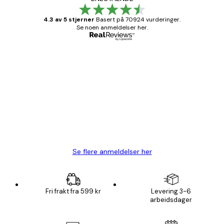
4.3 av 5 stjerner
Basert på 70924 vurderinger.
Se noen anmeldelser her.
Verifisert kjøper
Kundevurderinger
Fine plakater, rammen var også fin.
4 feb
Carina R
Se flere anmeldelser her
Fri frakt fra 599 kr
Levering 3-6
arbeidsdager