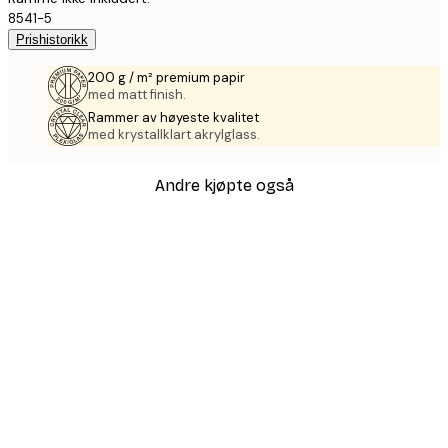
8541-5
Prishistorikk
200 g / m² premium papir
med matt finish.
Rammer av høyeste kvalitet
med krystallklart akrylglass.
Andre kjøpte også