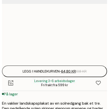
64,
21x30 cm
1
30x40 cm
1
50x70 cm
Frame
options
LEGG I HANDLEKURVEN
-
64,80 KR
108 KR
Levering 3-6 arbeidsdager
Fri frakt fra 599 kr
På lager
En vakker landskapsplakat av en solnedgang bak et tre.
Den nedgående solen skinner gjennom grenene og bader