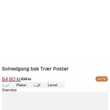
Product
images
Solnedgang bak Trær Poster
64,80 kr
108 kr
-40%*
Plakat
Lerret
Størrelse