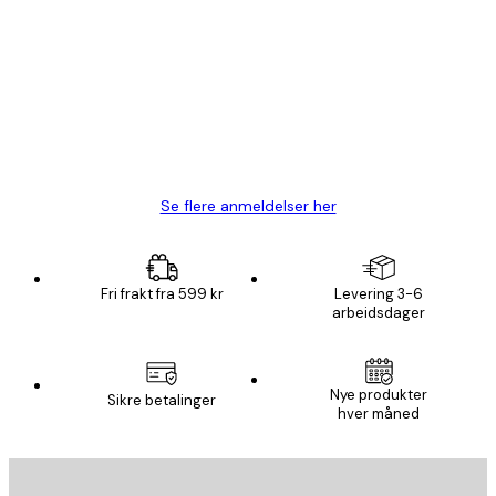
Kundevurderinger
Fine plakater, rammen var også fin.
4 feb
Carina R
Se flere anmeldelser her
Fri frakt fra 599 kr
Levering 3-6
arbeidsdager
Nye produkter
Sikre betalinger
hver måned