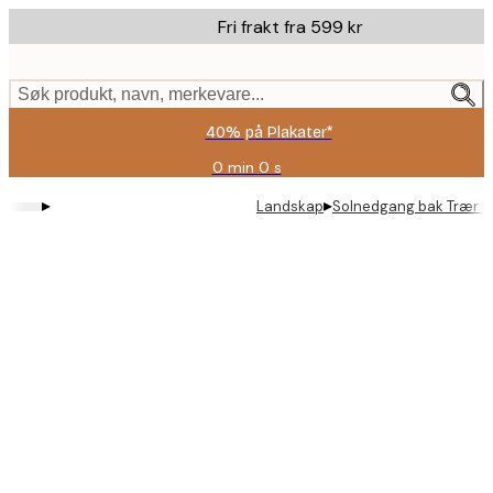
Skip
Fri frakt fra 599 kr
to
main
content.
Søk produkt, navn, merkevare...
40% på Plakater*
0 min
0 s
Gyldig
til
▸
▸
Landskap
Solnedgang bak Trær P
og
med:
2026-
08-
09