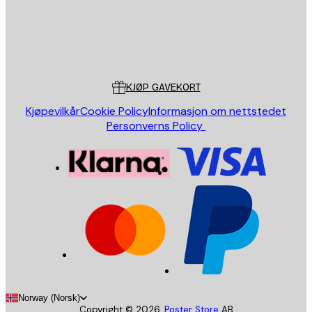
Butikk
Poster Store
Kundeservice
KJØP GAVEKORT
Kjøpevilkår
Cookie Policy
Informasjon om nettstedet
Personverns Policy
Norway (Norsk)
Copyright ©
2026
,
Poster Store
AB