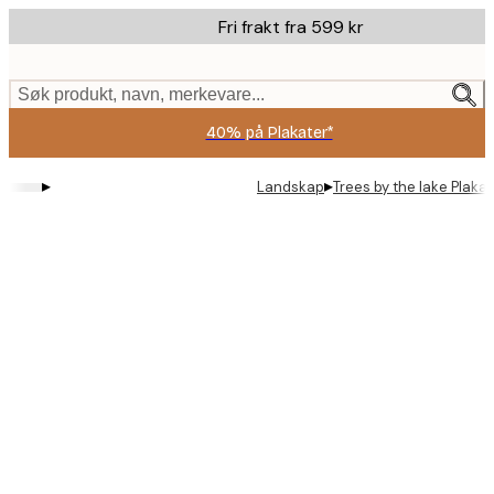
Skip
Fri frakt fra 599 kr
to
main
content.
Søk produkt, navn, merkevare...
40% på Plakater*
▸
▸
Landskap
Trees by the lake Plakat