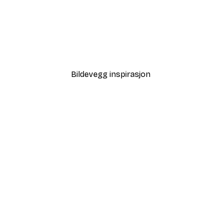
-40%*
Strand Solnedgang Poste
Fra 64,80 kr
108 kr
Bildevegg inspirasjon