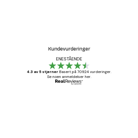
Kundevurderinger
ENESTÅENDE
4.3 av 5 stjerner
Basert på 70924 vurderinger.
Se noen anmeldelser her.
Verifisert kjøper
Kundevurderinger
Fine plakater, rammen var også fin.
4 feb