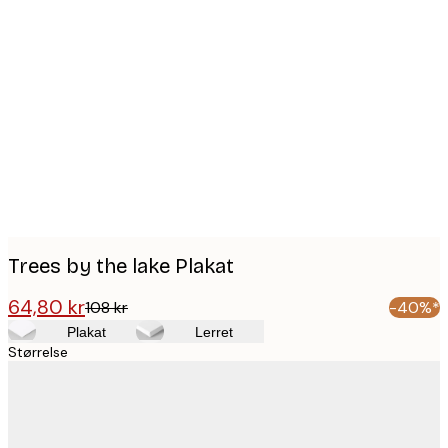
Product
images
Trees by the lake Plakat
64,80 kr
108 kr
-40%*
Plakat
Lerret
Størrelse