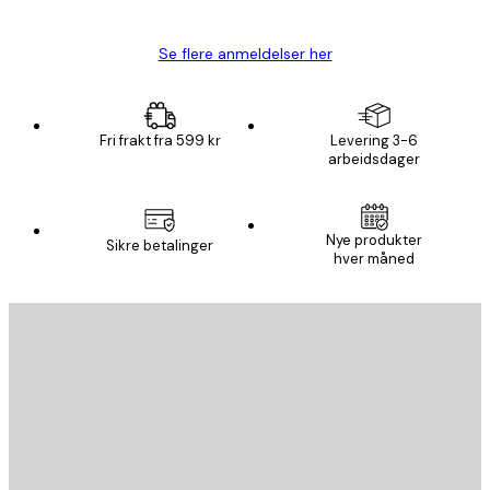
Carina R
Se flere anmeldelser her
Fri frakt fra 599 kr
Levering 3-6
arbeidsdager
Nye produkter
Sikre betalinger
hver måned
E-mail
SEND