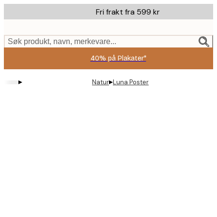
Skip
Fri frakt fra 599 kr
to
main
content.
Søk produkt, navn, merkevare...
40% på Plakater*
▸
▸
Natur
Luna Poster