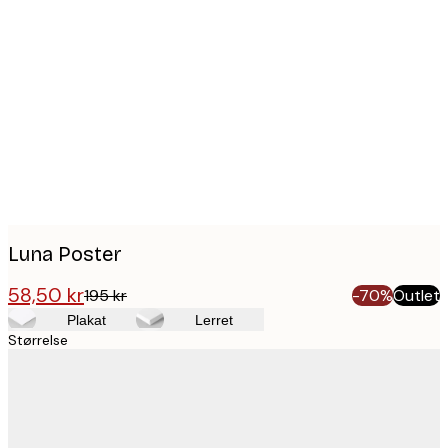
Product
images
Luna Poster
58,50 kr
195 kr
-70%
Outlet
Plakat
Lerret
Størrelse