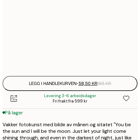
58,
30x40 cm
74,
40x50 cm
94,
50x70 cm
Frame
options
LEGG I HANDLEKURVEN
-
58,50 KR
195 KR
Levering 3-6 arbeidsdager
Fri frakt fra 599 kr
På lager
Vakker fotokunst med bilde av månen og sitatet "You be
the sun and I will be the moon. Just let your light come
shining through, and even in the darkest of night, just like