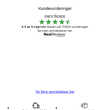
Kundevurderinger
ENESTÅENDE
4.3 av 5 stjerner
Basert på 70924 vurderinger.
Se noen anmeldelser her.
Verifisert kjøper
Kundevurderinger
Fine plakater, rammen var også fin.
4 feb
Carina R
Se flere anmeldelser her