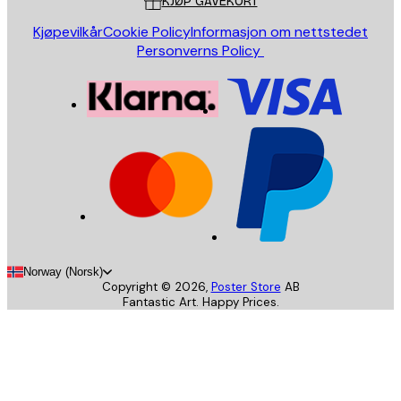
KJØP GAVEKORT
Kjøpevilkår
Cookie Policy
Informasjon om nettstedet
Personverns Policy
Norway (Norsk)
Copyright ©
2026
,
Poster Store
AB
Fantastic Art. Happy Prices.