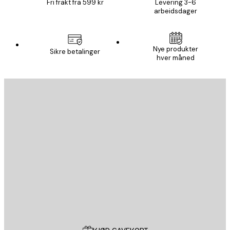
Fri frakt fra 599 kr
Levering 3-6
arbeidsdager
Nye produkter
Sikre betalinger
hver måned
E-mail
SEND
Butikk
Poster Store
Kundeservice