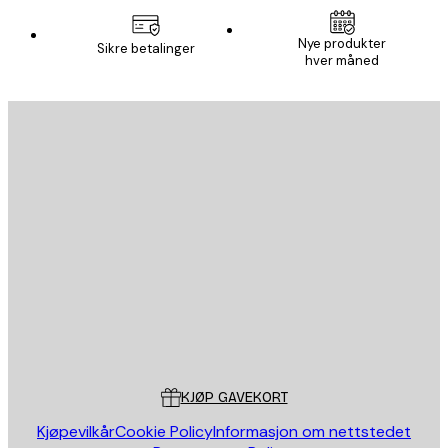
Nye produkter
Sikre betalinger
hver måned
E-mail
SEND
Butikk
Poster Store
Kundeservice
KJØP GAVEKORT
Kjøpevilkår
Cookie Policy
Informasjon om nettstedet