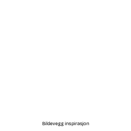
-40%*
Tåkete Soloppgang Plaka
Fra 64,80 kr
108 kr
Bildevegg inspirasjon