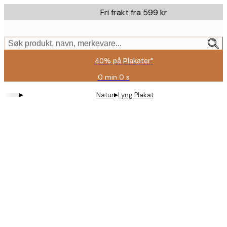
Skip
Fri frakt fra 599 kr
to
main
content.
Søk produkt, navn, merkevare...
40% på Plakater*
0 min
0 s
Gyldig
til
▸
▸
Natur
Lyng Plakat
og
med:
2026-
08-
09