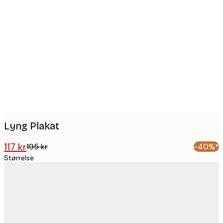
Product
images
Lyng Plakat
117 kr
195 kr
-40%*
Størrelse