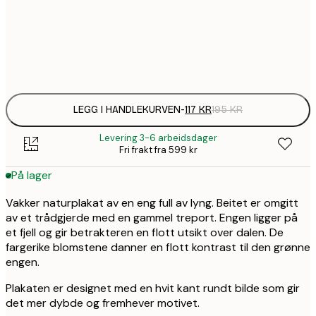
30x40 cm
Frame
options
LEGG I HANDLEKURVEN
-
117 KR
195 KR
Levering 3-6 arbeidsdager
Fri frakt fra 599 kr
På lager
Vakker naturplakat av en eng full av lyng. Beitet er omgitt
av et trådgjerde med en gammel treport. Engen ligger på
et fjell og gir betrakteren en flott utsikt over dalen. De
fargerike blomstene danner en flott kontrast til den grønne
engen.
Plakaten er designet med en hvit kant rundt bilde som gir
det mer dybde og fremhever motivet.