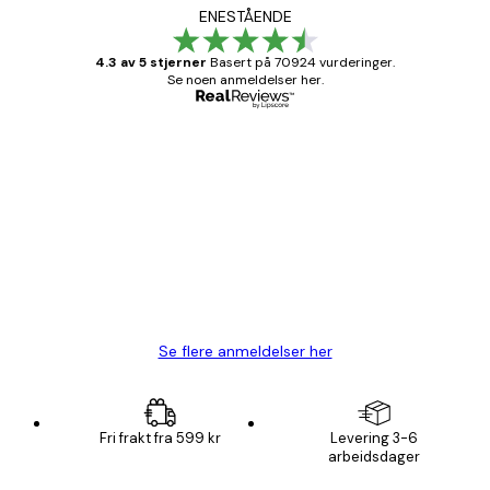
ENESTÅENDE
4.3 av 5 stjerner
Basert på 70924 vurderinger.
Se noen anmeldelser her.
Verifisert kjøper
Kundevurderinger
Fine plakater, rammen var også fin.
4 feb
Carina R
Se flere anmeldelser her
Fri frakt fra 599 kr
Levering 3-6
arbeidsdager