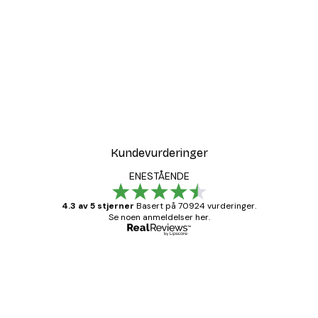
Kundevurderinger
ENESTÅENDE
4.3 av 5 stjerner
Basert på 70924 vurderinger.
Se noen anmeldelser her.
Verifisert kjøper
Kundevurderinger
Fine plakater, rammen var også fin.