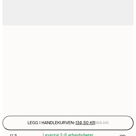
136,
30x40 cm
174,
40x50 cm
220,
50x70 cm
304,
70x100 cm
Frame
options
LEGG I HANDLEKURVEN
-
136,50 KR
195 KR
Levering 3-6 arbeidsdager