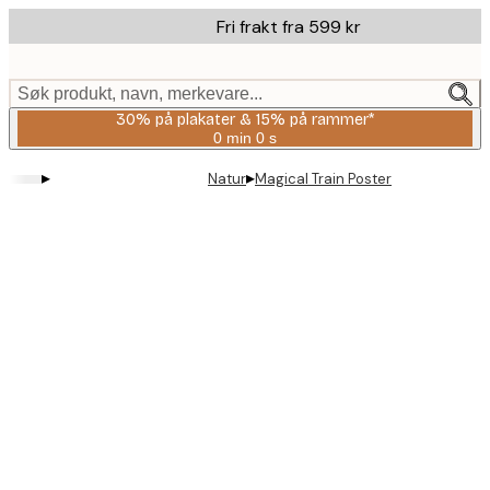
Skip
Fri frakt fra 599 kr
to
main
content.
Søk produkt, navn, merkevare...
30% på plakater & 15% på rammer*
0 min
0 s
Gyldig
til
▸
▸
Natur
Magical Train Poster
og
med:
2026-
08-
06