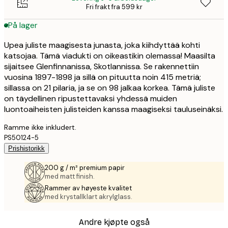
Fri frakt fra 599 kr
På lager
Upea juliste maagisesta junasta, joka kiihdyttää kohti
katsojaa. Tämä viadukti on oikeastikin olemassa! Maasilta
sijaitsee Glenfinnanissa, Skotlannissa. Se rakennettiin
vuosina 1897-1898 ja sillä on pituutta noin 415 metriä;
sillassa on 21 pilaria, ja se on 98 jalkaa korkea. Tämä juliste
on täydellinen ripustettavaksi yhdessä muiden
luontoaiheisten julisteiden kanssa maagiseksi tauluseinäksi.
Ramme ikke inkludert.
PS50124-5
Prishistorikk
200 g / m² premium papir
med matt finish.
Rammer av høyeste kvalitet
med krystallklart akrylglass.
Andre kjøpte også