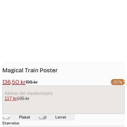
Product
images
Magical Train Poster
136,50 kr
195 kr
-30%*
Aktiver din medlemspris
117 kr
195 kr
Plakat
Lerret
Størrelse