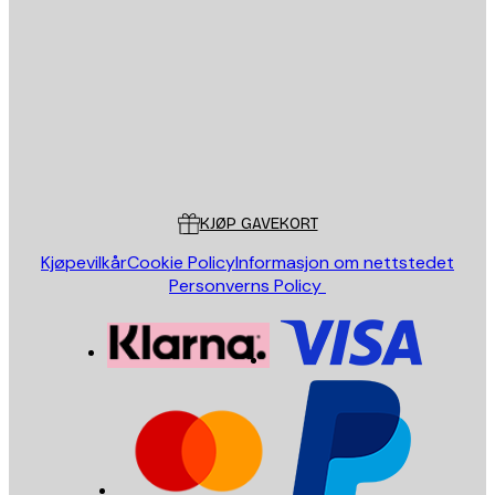
E-mail
SEND
Butikk
Poster Store
Kundeservice
KJØP GAVEKORT
Kjøpevilkår
Cookie Policy
Informasjon om nettstedet
Personverns Policy