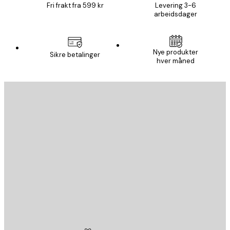
Fri frakt fra 599 kr
Levering 3-6
arbeidsdager
Nye produkter
Sikre betalinger
hver måned
E-mail
SEND
Butikk
Poster Store
Kundeservice