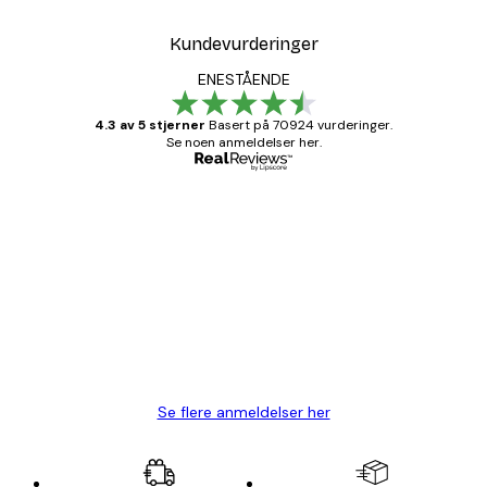
Kundevurderinger
ENESTÅENDE
4.3 av 5 stjerner
Basert på 70924 vurderinger.
Se noen anmeldelser her.
Verifisert kjøper
Kundevurderinger
Fine plakater, rammen var også fin.
4 feb
Carina R
Se flere anmeldelser her