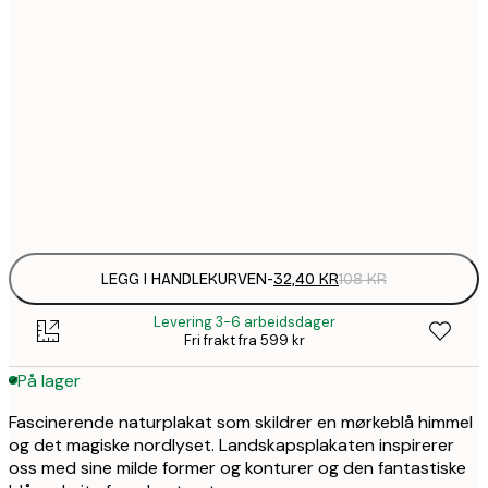
32,
21x30 cm
58,
30x40 cm
94,
50x70 cm
Frame
options
LEGG I HANDLEKURVEN
-
32,40 KR
108 KR
Levering 3-6 arbeidsdager
Fri frakt fra 599 kr
På lager
Fascinerende naturplakat som skildrer en mørkeblå himmel
og det magiske nordlyset. Landskapsplakaten inspirerer
oss med sine milde former og konturer og den fantastiske