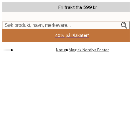
Skip
Fri frakt fra 599 kr
to
main
content.
Søk produkt, navn, merkevare...
40% på Plakater*
▸
▸
Natur
Magisk Nordlys Poster