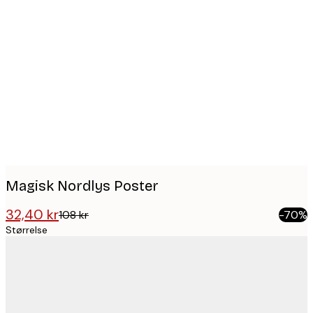
Product
images
Magisk Nordlys Poster
32,40 kr
108 kr
-70%
Størrelse