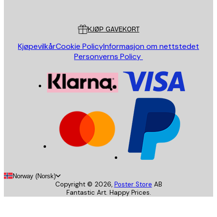
Poster Store
Kundeservice
KJØP GAVEKORT
Kjøpevilkår
Cookie Policy
Informasjon om nettstedet
Personverns Policy
Norway (Norsk)
Copyright ©
2026
,
Poster Store
AB
Fantastic Art. Happy Prices.