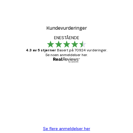
Kundevurderinger
ENESTÅENDE
4.3 av 5 stjerner
Basert på 70924 vurderinger.
Se noen anmeldelser her.
Verifisert kjøper
Kundevurderinger
Fine plakater, rammen var også fin.
4 feb
Carina R
Se flere anmeldelser her