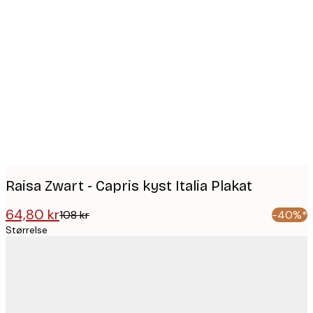
Product
images
Raisa Zwart - Capris kyst Italia Plakat
64,80 kr
108 kr
-40%*
Størrelse