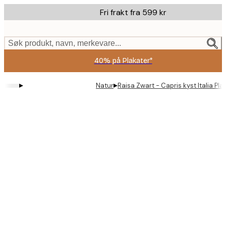
Skip
Fri frakt fra 599 kr
to
main
content.
Søk produkt, navn, merkevare...
40% på Plakater*
▸
▸
Natur
Raisa Zwart - Capris kyst Italia Pla