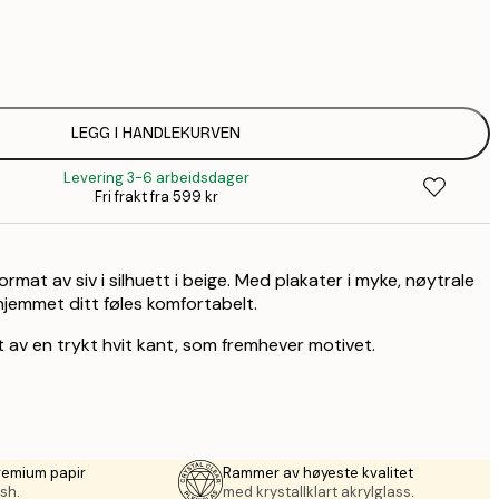
64,
1
LEGG I HANDLEKURVEN
Levering 3-6 arbeidsdager
Fri frakt fra 599 kr
ormat av siv i silhuett i beige. Med plakater i myke, nøytrale
hjemmet ditt føles komfortabelt.
 av en trykt hvit kant, som fremhever motivet.
remium papir
Rammer av høyeste kvalitet
sh.
med krystallklart akrylglass.