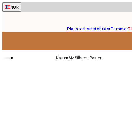
Skip
NOR
to
main
content.
Plakater
Lerretsbilder
Rammer
T
▸
▸
Natur
Siv Silhuett Poster