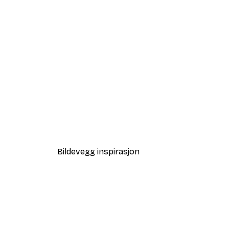
-40%*
Golden Palm Poster
Fra 64,80 kr
108 kr
Bildevegg inspirasjon