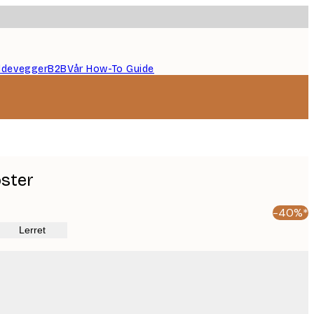
ildevegger
B2B
Vår How-To Guide
oster
-40%*
Lerret