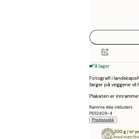
Frame
21x30 cm
options
30x40 cm
På lager
Fotografi i landskapsf
farger på veggene vil 
Plakaten er innrammet
Ramme ikke inkludert.
PS52409-4
Prishistorikk
200 g / m² p
med matt fini