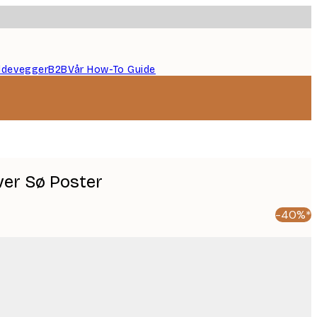
ildevegger
B2B
Vår How-To Guide
er Sø Poster
-40%*