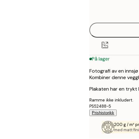
Frame
30x40 cm
options
50x70 cm
På lager
Fotografi av en innsjø
Kombiner denne veggk
Plakaten har en trykt
Ramme ikke inkludert.
PS52488-5
Prishistorikk
200 g / m² p
med matt fini