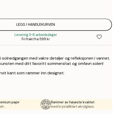
1
1
LEGG I HANDLEKURVEN
Levering 3-6 arbeidsdager
Fri frakt fra 599 kr
 i solnedgangen med vakre detaljer og refleksjonen i vannet.
unsten med ditt favoritt sommersitat og omfavn solen!
 hvit kant som rammer inn designet.
remium papir
Rammer av høyeste kvalitet
sh.
med krystallklart akrylglass.