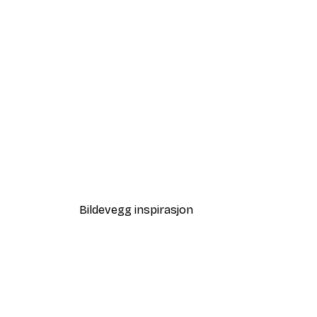
-40%*
Solnedgang Gress Plakat
Fra 64,80 kr
108 kr
Bildevegg inspirasjon