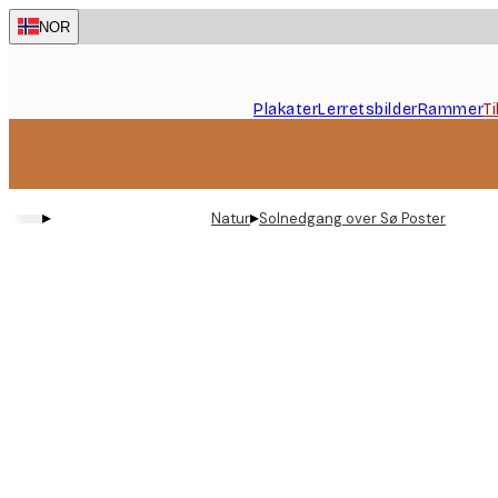
Skip
NOR
to
main
content.
Plakater
Lerretsbilder
Rammer
T
▸
▸
Natur
Solnedgang over Sø Poster