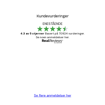
Kundevurderinger
ENESTÅENDE
4.3 av 5 stjerner
Basert på 70924 vurderinger.
Se noen anmeldelser her.
Verifisert kjøper
Kundevurderinger
Fine plakater, rammen var også fin.
4 feb
Carina R
Se flere anmeldelser her