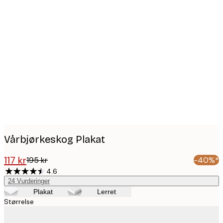
Product
images
Vårbjørkeskog Plakat
117 kr
195 kr
-40%*
4.6
24
Vurderinger
Plakat
Lerret
Størrelse