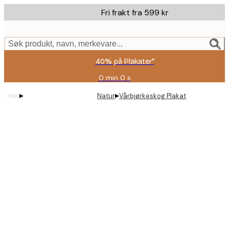
Skip
Fri frakt fra 599 kr
to
main
content.
Søk produkt, navn, merkevare...
40% på Plakater*
0 min
0 s
Gyldig
til
▸
▸
Natur
Vårbjørkeskog Plakat
og
med:
2026-
08-
09