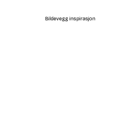
Fra 64,80 kr
108 kr
Bildevegg inspirasjon