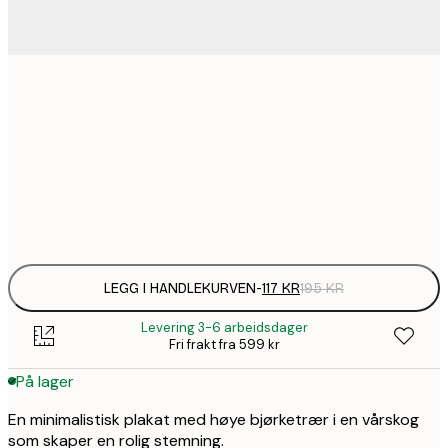
1
30x40 cm
1
50x70 cm
Frame
options
LEGG I HANDLEKURVEN
-
117 KR
195 KR
Levering 3-6 arbeidsdager
Fri frakt fra 599 kr
På lager
En minimalistisk plakat med høye bjørketrær i en vårskog
som skaper en rolig stemning.