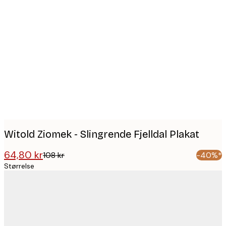
Product
images
Witold Ziomek - Slingrende Fjelldal Plakat
64,80 kr
108 kr
-40%*
Størrelse