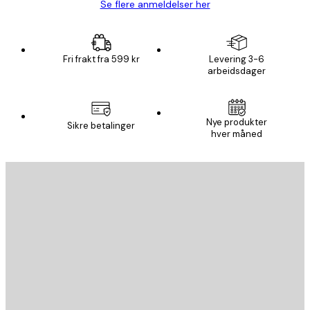
Se flere anmeldelser her
Fri frakt fra 599 kr
Levering 3-6
arbeidsdager
Nye produkter
Sikre betalinger
hver måned
E-mail
SEND