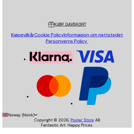
Butikk
Poster Store
Kundeservice
KJØP GAVEKORT
Kjøpevilkår
Cookie Policy
Informasjon om nettstedet
Personverns Policy
Norway (Norsk)
Copyright ©
2026
,
Poster Store
AB
Fantastic Art. Happy Prices.