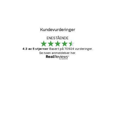
Kundevurderinger
ENESTÅENDE
4.3 av 5 stjerner
Basert på 70924 vurderinger.
Se noen anmeldelser her.
Verifisert kjøper
Kundevurderinger
Fine plakater, rammen var også fin.
4 feb
Carina R