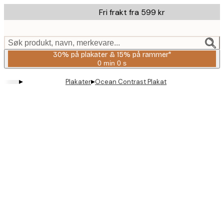
Skip
Fri frakt fra 599 kr
to
main
content.
Søk produkt, navn, merkevare...
30% på plakater & 15% på rammer*
0 min
0 s
Gyldig
til
▸
▸
Plakater
Ocean Contrast Plakat
og
med:
2026-
08-
06