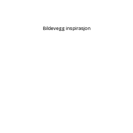
ett Plakat
Kvinne i Cabriolet Plakat
Fra 83,30 kr
119 kr
Bildevegg inspirasjon