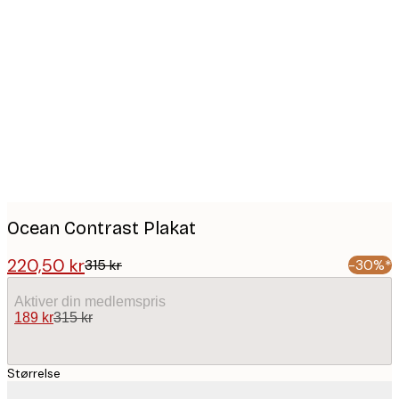
Product
images
Ocean Contrast Plakat
220,50 kr
315 kr
-30%*
Aktiver din medlemspris
189 kr
315 kr
Størrelse