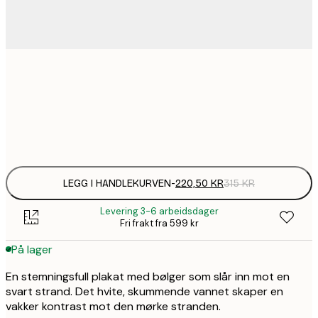
220,
50x70 cm
Frame
options
LEGG I HANDLEKURVEN
-
220,50 KR
315 KR
Levering 3-6 arbeidsdager
Fri frakt fra 599 kr
På lager
En stemningsfull plakat med bølger som slår inn mot en
svart strand. Det hvite, skummende vannet skaper en
vakker kontrast mot den mørke stranden.