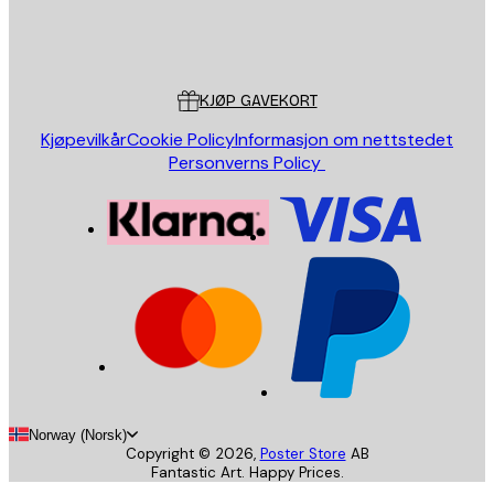
Butikk
Poster Store
Kundeservice
KJØP GAVEKORT
Kjøpevilkår
Cookie Policy
Informasjon om nettstedet
Personverns Policy
Norway (Norsk)
Copyright ©
2026
,
Poster Store
AB
Fantastic Art. Happy Prices.