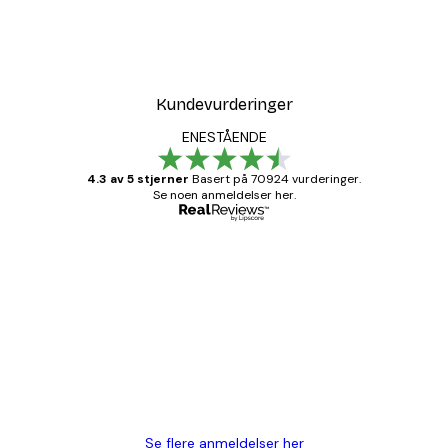
Kundevurderinger
ENESTÅENDE
4.3 av 5 stjerner
Basert på 70924 vurderinger.
Se noen anmeldelser her.
Verifisert kjøper
Kundevurderinger
Fine plakater, rammen var også fin.
4 feb
Carina R
Se flere anmeldelser her