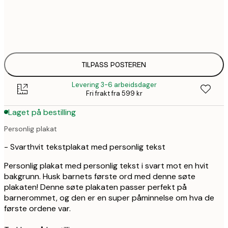
359,
30x40 cm
399,
50x70 cm
TILPASS POSTEREN
Levering 3-6 arbeidsdager
Fri frakt fra 599 kr
Laget på bestilling
Personlig plakat
- Svarthvit tekstplakat med personlig tekst
Personlig plakat med personlig tekst i svart mot en hvit
bakgrunn. Husk barnets første ord med denne søte
plakaten! Denne søte plakaten passer perfekt på
barnerommet, og den er en super påminnelse om hva de
første ordene var.