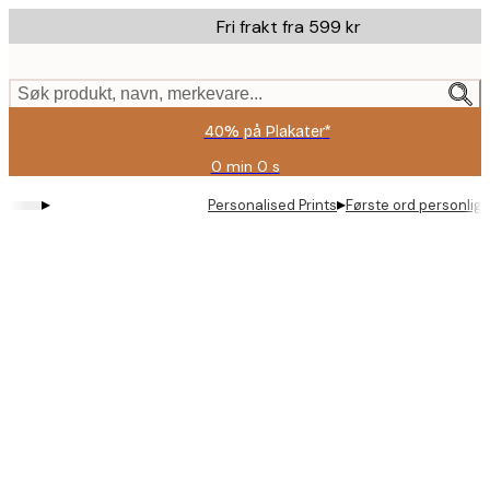
Skip
Fri frakt fra 599 kr
to
main
content.
Søk produkt, navn, merkevare...
40% på Plakater*
0 min
0 s
Gyldig
til
▸
▸
Personalised Prints
Første ord personlig 
og
med:
2026-
08-
09