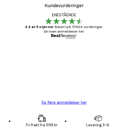
Kundevurderinger
ENESTÅENDE
4.3 av 5 stjerner
Basert på 70924 vurderinger.
Se noen anmeldelser her.
Verifisert kjøper
Kundevurderinger
Fine plakater, rammen var også fin.
4 feb
Carina R
Se flere anmeldelser her
Fri frakt fra 599 kr
Levering 3-6