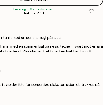
359,
Levering 3-6 arbeidsdager
399,
Fri frakt fra 599 kr
iten kanin med en sommerfugl på nesa
bykanin med en sommerfugl på nesa, tegnet i svart mot en grå
st nederst. Plakaten er trykt med en hvit kant rundt
l
ett gjelder ikke for personlige plakater, siden de trykkes på