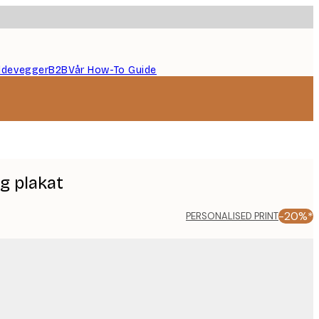
ildevegger
B2B
Vår How-To Guide
g plakat
-20%*
PERSONALISED PRINT