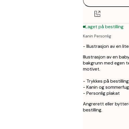
30x40 cm
50x70 cm
Laget på bestilling
Kanin Personlig
- Illustrasjon av en l
Illustrasjon av en ba
bakgrunn med egen tek
motivet.
- Trykkes på bestilling
- Kanin og sommerfug
- Personlig plakat
Angrerett eller bytter
bestilling.