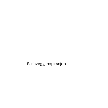
-40%*
Tåkete Soloppgang Plakat
Fra 64,80 kr
108 kr
Bildevegg inspirasjon