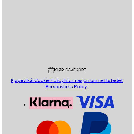
E-mail
SEND
Butikk
Poster Store
Kundeservice
KJØP GAVEKORT
Kjøpevilkår
Cookie Policy
Informasjon om nettstedet
Personverns Policy