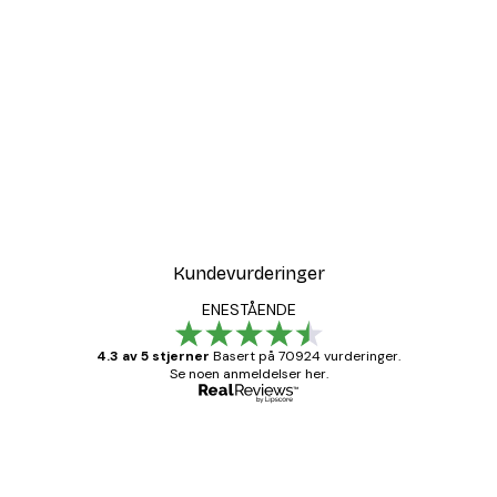
Kundevurderinger
ENESTÅENDE
4.3 av 5 stjerner
Basert på 70924 vurderinger.
Se noen anmeldelser her.
Verifisert kjøper
Kundevurderinger
Fine plakater, rammen var også fin.