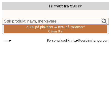
Skip
Fri frakt fra 599 kr
to
main
content.
Søk produkt, navn, merkevare...
30% på plakater & 15% på rammer*
0 min
0 s
Gyldig
til
▸
▸
Personalised Prints
Koordinater personli
og
med:
2026-
08-
06