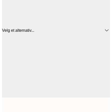
Velg et alternativ...
30x40 cm
4