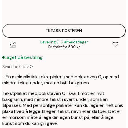
30x40 cm
4
50x70 cm
4
TILPASS POSTEREN
Levering 3-6 arbeidsdager
Fri frakt fra 599 kr
Laget på bestilling
Svart bokstav O
- En minimalistisk tekstplakat med bokstaven O, og med
mindre tekst under, mot en hvit bakgrunn
Tekstplakat med bokstaven O i svart mot en hvit
bakgrunn, med mindre tekst i svart under, som kan
tilpasses. Med personlige plakater kan du lage en helt unik
plakat ved å legge til egen tekst, navn eller datoer. Det er
en morsom måte å lage din egen kunst på, eller å lage
kunst som du kan gi i gave.