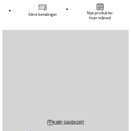
Nye produkter
Sikre betalinger
hver måned
E-mail
SEND
Butikk
Poster Store
Kundeservice
KJØP GAVEKORT