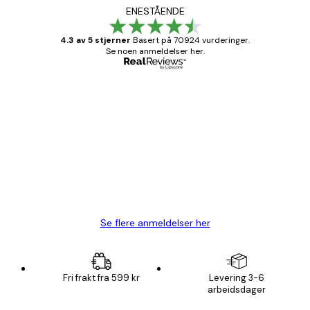
ENESTÅENDE
4.3 av 5 stjerner
Basert på 70924 vurderinger.
Se noen anmeldelser her.
Verifisert kjøper
Kundevurderinger
Fine plakater, rammen var også fin.
4 feb
Carina R
Se flere anmeldelser her
Fri frakt fra 599 kr
Levering 3-6
arbeidsdager