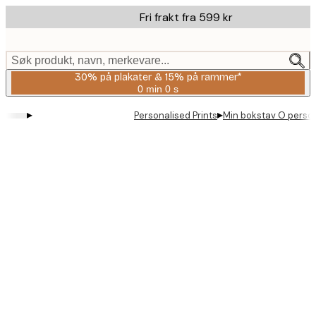
Skip
Fri frakt fra 599 kr
to
main
content.
Søk produkt, navn, merkevare...
30% på plakater & 15% på rammer*
0 min
0 s
Gyldig
til
▸
▸
Personalised Prints
Min bokstav O person
og
med:
2026-
08-
06