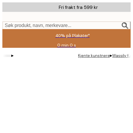
Skip
Fri frakt fra 599 kr
to
main
content.
Søk produkt, navn, merkevare...
40% på Plakater*
0 min
0 s
Gyldig
til
▸
▸
Kjente kunstnere
Wassily Kan
og
med:
2026-
08-
09