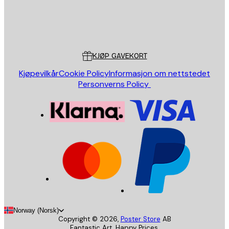
Butikk
Poster Store
Kundeservice
KJØP GAVEKORT
Kjøpevilkår
Cookie Policy
Informasjon om nettstedet
Personverns Policy
Norway (Norsk)
Copyright ©
2026
,
Poster Store
AB
Fantastic Art. Happy Prices.