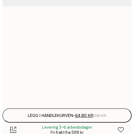
64,
21x30 cm
1
30x40 cm
149,
40x50 cm
1
50x70 cm
2
70x100 cm
Frame
options
LEGG I HANDLEKURVEN
-
64,80 KR
108 KR
Levering 3-6 arbeidsdager
Fri frakt fra 599 kr