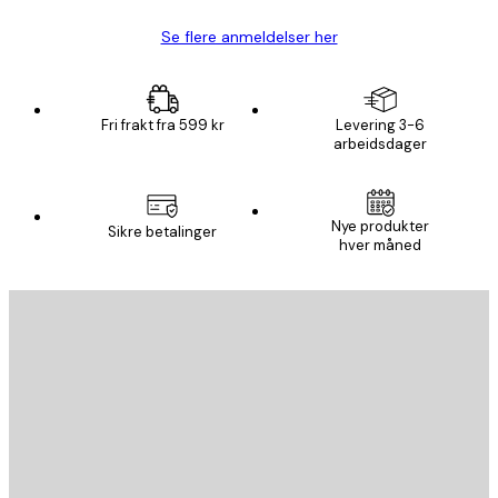
Se flere anmeldelser her
Fri frakt fra 599 kr
Levering 3-6
arbeidsdager
Nye produkter
Sikre betalinger
hver måned
E-mail
SEND