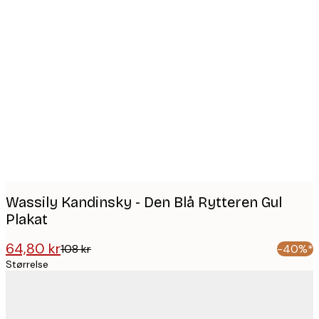
Product
images
Wassily Kandinsky - Den Blå Rytteren Gul
Plakat
64,80 kr
108 kr
-40%*
Størrelse