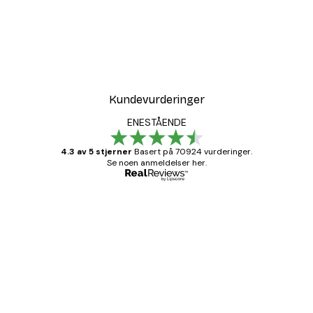
Kundevurderinger
ENESTÅENDE
4.3 av 5 stjerner
Basert på 70924 vurderinger.
Se noen anmeldelser her.
Verifisert kjøper
Kundevurderinger
Fine plakater, rammen var også fin.
4 feb
Carina R