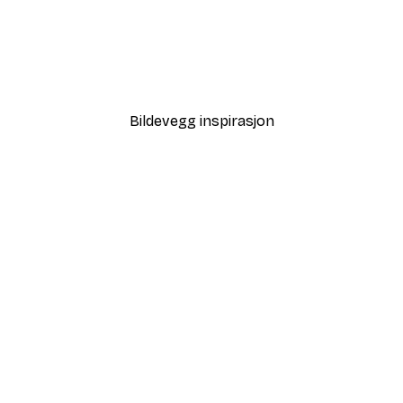
-40%*
ehage med Solsikker Plakat
Matisse - Åpent Vindu Pla
Fra 117 kr
195 kr
Bildevegg inspirasjon