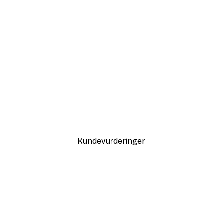
-30%*
Olga Telnova - Flamingo Skog
Fra 83,30 kr
119 kr
Kundevurderinger
var også fin.