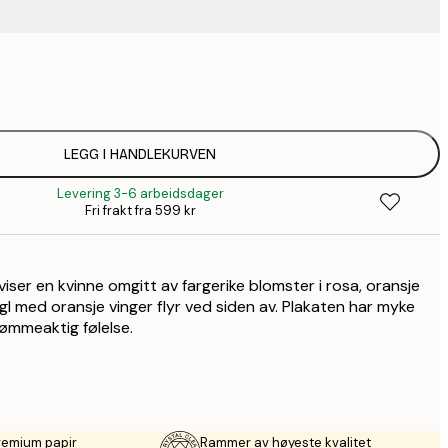
83,
136,
182,
LEGG I HANDLEKURVEN
Levering 3-6 arbeidsdager
235,
Fri frakt fra 599 kr
335,
iser en kvinne omgitt av fargerike blomster i rosa, oransje
gl med oransje vinger flyr ved siden av. Plakaten har myke
rømmeaktig følelse.
remium papir
Rammer av høyeste kvalitet