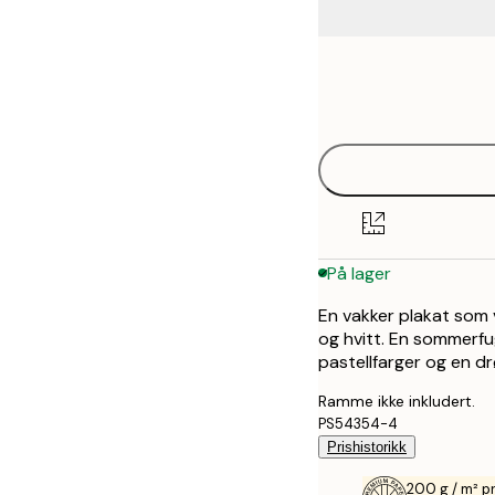
Frame
21x30 cm
options
30x40 cm
40x50 cm
50x70 cm
På lager
70x100 cm
En vakker plakat som v
og hvitt. En sommerfu
pastellfarger og en d
Ramme ikke inkludert.
PS54354-4
Prishistorikk
200 g / m² p