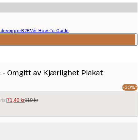
ildevegger
B2B
Vår How-To Guide
- Omgitt av Kjærlighet Plakat
-30%*
ris
|
71,40 kr
119 kr