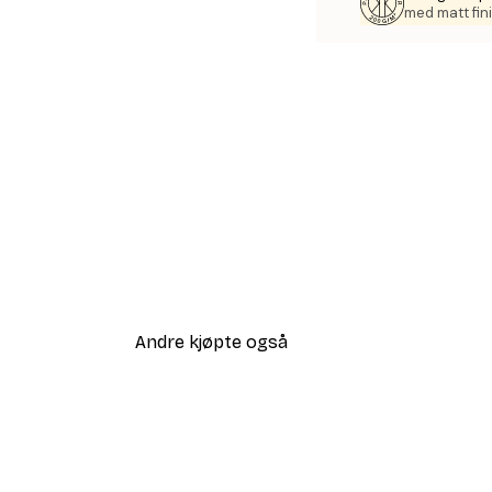
med matt fini
Andre kjøpte også