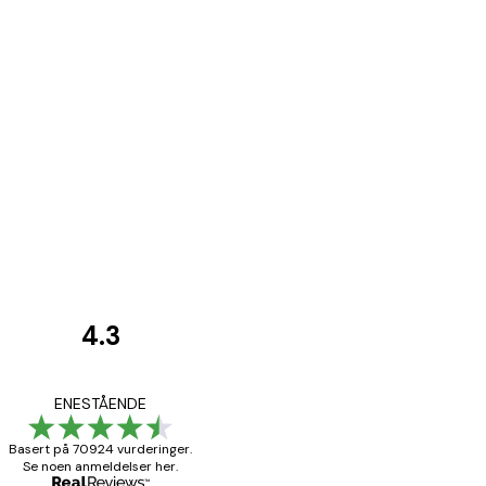
4.3
Kundevurderinger
Fine plakater, rammen 
ENESTÅENDE
Basert på 70924 vurderinger.
Se noen anmeldelser her.
4 feb