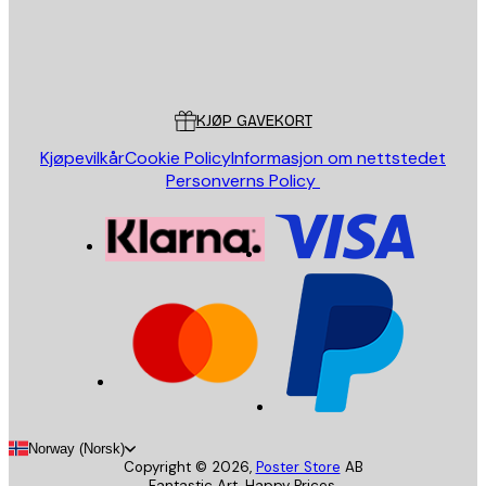
Butikk
Poster Store
Kundeservice
KJØP GAVEKORT
Kjøpevilkår
Cookie Policy
Informasjon om nettstedet
Personverns Policy
Norway (Norsk)
Copyright ©
2026
,
Poster Store
AB
Fantastic Art. Happy Prices.