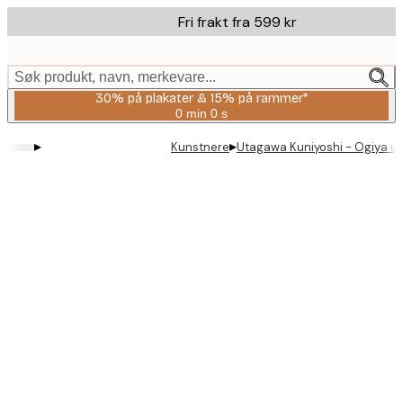
Skip
Fri frakt fra 599 kr
to
main
content.
Søk produkt, navn, merkevare...
30% på plakater & 15% på rammer*
0 min
0 s
Gyldig
til
▸
▸
Kunstnere
Utagawa Kuniyoshi - Ogiya uc
og
med:
2026-
08-
06