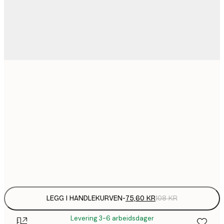
75,
21x30 cm
136,
30x40 cm
220,
50x70 cm
Frame
options
LEGG I HANDLEKURVEN
-
75,60 KR
108 KR
Levering 3-6 arbeidsdager