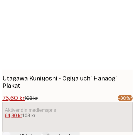
Product
images
Utagawa Kuniyoshi - Ogiya uchi Hanaogi
Plakat
75,60 kr
108 kr
-30%*
Aktiver din medlemspris
64,80 kr
108 kr