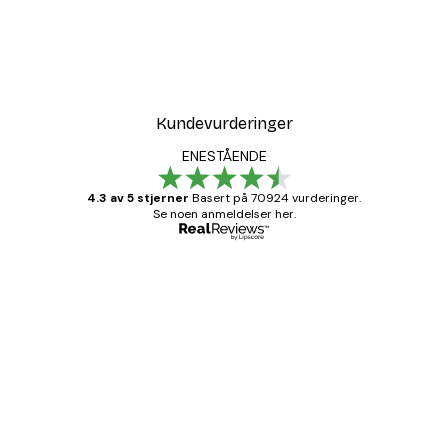
Kundevurderinger
ENESTÅENDE
4.3 av 5 stjerner
Basert på 70924 vurderinger.
Se noen anmeldelser her.
Verifisert kjøper
Kundevurderinger
Fine plakater, rammen var også fin.
4 feb
Carina R