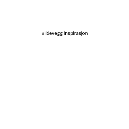
Fra 75,60 kr
108 kr
Bildevegg inspirasjon