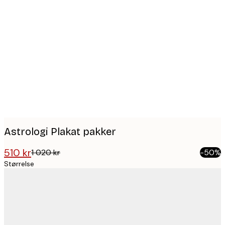
Product
images
Astrologi Plakat pakker
510 kr
1 020 kr
-50%
Størrelse