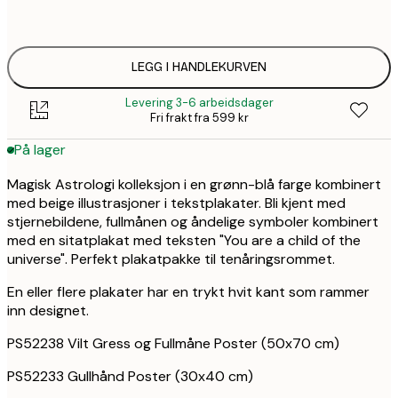
5
ONE SIZE
1 
LEGG I HANDLEKURVEN
Levering 3-6 arbeidsdager
Fri frakt fra 599 kr
På lager
Magisk Astrologi kolleksjon i en grønn-blå farge kombinert
med beige illustrasjoner i tekstplakater. Bli kjent med
stjernebildene, fullmånen og åndelige symboler kombinert
med en sitatplakat med teksten "You are a child of the
universe". Perfekt plakatpakke til tenåringsrommet.
En eller flere plakater har en trykt hvit kant som rammer
inn designet.
PS52238 Vilt Gress og Fullmåne Poster (50x70 cm)
PS52233 Gullhånd Poster (30x40 cm)