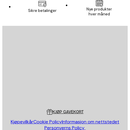
Nye produkter
Sikre betalinger
hver måned
E-mail
SEND
Butikk
Poster Store
Kundeservice
KJØP GAVEKORT
Kjøpevilkår
Cookie Policy
Informasjon om nettstedet
Personverns Policy