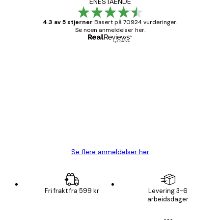
ENESTÅENDE
4.3 av 5 stjerner
Basert på 70924 vurderinger.
Se noen anmeldelser her.
Verifisert kjøper
Kundevurderinger
Fine plakater, rammen var også fin.
4 feb
Carina R
Se flere anmeldelser her
Fri frakt fra 599 kr
Levering 3-6
arbeidsdager