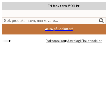
Skip
Fri frakt fra 599 kr
to
main
content.
Søk produkt, navn, merkevare...
40% på Plakater*
▸
▸
Plakatpakker
Astrologi Plakat pakker