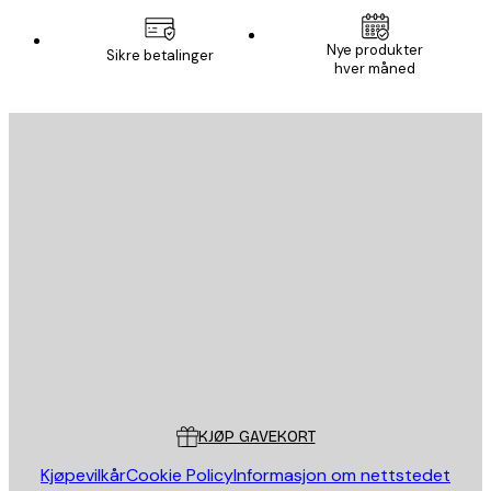
Nye produkter
Sikre betalinger
hver måned
E-mail
SEND
Butikk
Poster Store
Kundeservice
KJØP GAVEKORT
Kjøpevilkår
Cookie Policy
Informasjon om nettstedet