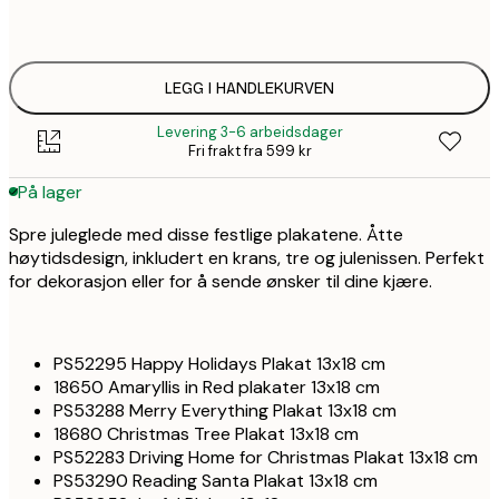
257,
ONE SIZE
515
LEGG I HANDLEKURVEN
Levering 3-6 arbeidsdager
Fri frakt fra 599 kr
På lager
Spre juleglede med disse festlige plakatene. Åtte
høytidsdesign, inkludert en krans, tre og julenissen. Perfekt
for dekorasjon eller for å sende ønsker til dine kjære.
PS52295 Happy Holidays Plakat 13x18 cm
18650 Amaryllis in Red plakater 13x18 cm
PS53288 Merry Everything Plakat 13x18 cm
18680 Christmas Tree Plakat 13x18 cm
PS52283 Driving Home for Christmas Plakat 13x18 cm
PS53290 Reading Santa Plakat 13x18 cm