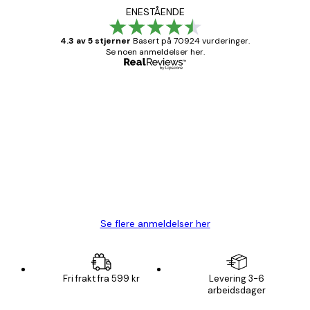
ENESTÅENDE
4.3 av 5 stjerner
Basert på 70924 vurderinger.
Se noen anmeldelser her.
Verifisert kjøper
Kundevurderinger
Fine plakater, rammen var også fin.
4 feb
Carina R
Se flere anmeldelser her
Fri frakt fra 599 kr
Levering 3-6
arbeidsdager