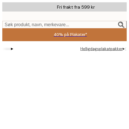
Skip
Fri frakt fra 599 kr
to
main
content.
Søk produkt, navn, merkevare...
40% på Plakater*
▸
▸
Helligdagsplakatpakker
Gl