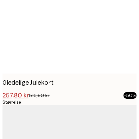
Product
images
Gledelige Julekort
257,80 kr
515,60 kr
-50%
Størrelse