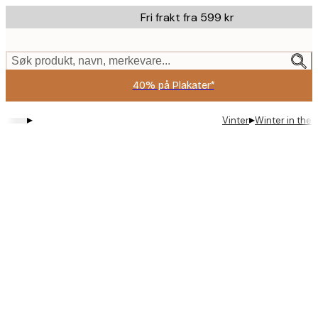
Skip
Fri frakt fra 599 kr
to
main
content.
Søk produkt, navn, merkevare...
40% på Plakater*
▸
▸
Vinter
Winter in the 