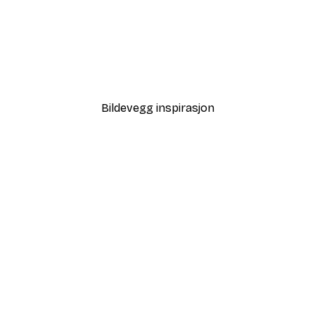
-40%*
Merry Delight Plakat
Fra 38,67 kr
64,45 kr
Bildevegg inspirasjon