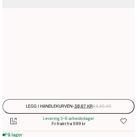
38,
13x18 cm
64
1
30x40 cm
1
50x70 cm
2
70x100 cm
Frame
options
LEGG I HANDLEKURVEN
-
38,67 KR
64,45 KR
Levering 3-6 arbeidsdager
Fri frakt fra 599 kr
På lager