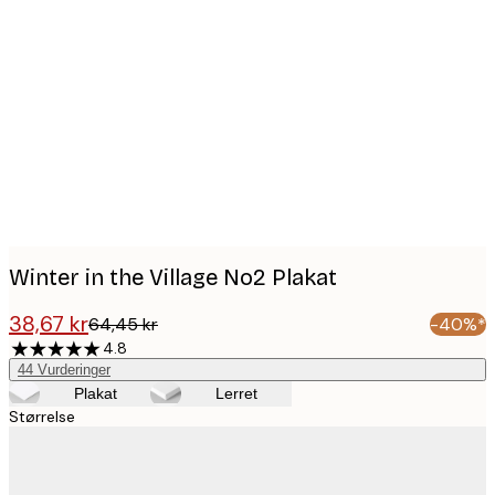
Product
images
Winter in the Village No2 Plakat
38,67 kr
64,45 kr
-40%*
4.8
44
Vurderinger
Plakat
Lerret
Størrelse