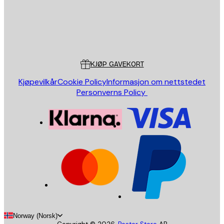
Butikk
Poster Store
Kundeservice
KJØP GAVEKORT
Kjøpevilkår
Cookie Policy
Informasjon om nettstedet
Personverns Policy
Norway (Norsk)