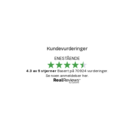
Kundevurderinger
ENESTÅENDE
4.3 av 5 stjerner
Basert på 70924 vurderinger.
Se noen anmeldelser her.
Verifisert kjøper
Kundevurderinger
Fine plakater, rammen var også fin.
4 feb