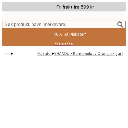
Skip
Fri frakt fra 599 kr
to
main
content.
Søk produkt, navn, merkevare...
40% på Plakater*
0 min
0 s
Gyldig
til
▸
▸
Plakater
SHANDU - Kontemplativ Oransje Figur Pla
og
med:
2026-
08-
09