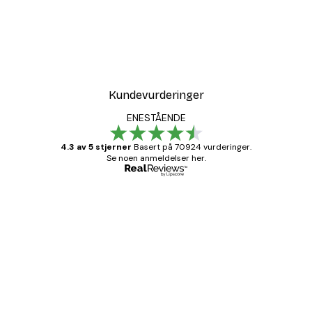
-30%*
r
Coco Poster
Fra 75,60 kr
108 kr
Kundevurderinger
ENESTÅENDE
4.3 av 5 stjerner
Basert på 70924 vurderinger.
Se noen anmeldelser her.
Verifisert kjøper
Kundevurderinger
Fine plakater, rammen var også fin.
4 feb
Carina R