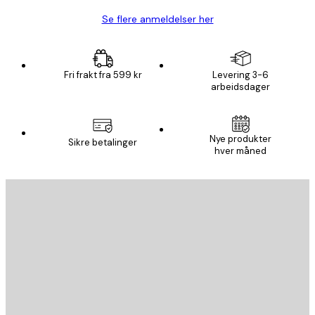
Se flere anmeldelser her
Fri frakt fra 599 kr
Levering 3-6
arbeidsdager
Nye produkter
Sikre betalinger
hver måned
E-mail
SEND