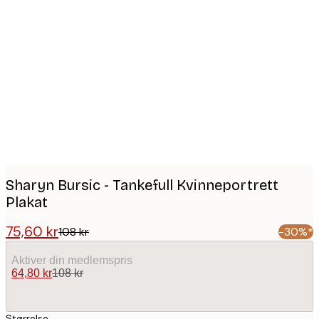
Product
images
Sharyn Bursic - Tankefull Kvinneportrett
Plakat
75,60 kr
108 kr
-30%*
Aktiver din medlemspris
64,80 kr
108 kr
Størrelse