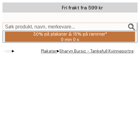
Skip
Fri frakt fra 599 kr
to
main
content.
Søk produkt, navn, merkevare...
30% på plakater & 15% på rammer*
0 min
0 s
Gyldig
til
▸
▸
Plakater
Sharyn Bursic - Tankefull Kvinneportrett 
og
med:
2026-
08-
06