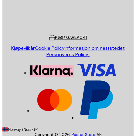
Butikk
Poster Store
Kundeservice
KJØP GAVEKORT
Kjøpevilkår
Cookie Policy
Informasjon om nettstedet
Personverns Policy
Norway (Norsk)
Copyright ©
2026
,
Poster Store
AB