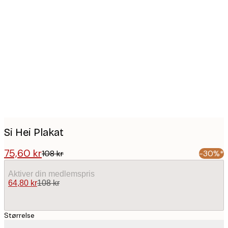
Product
images
Si Hei Plakat
75,60 kr
108 kr
-30%*
Aktiver din medlemspris
64,80 kr
108 kr
Størrelse