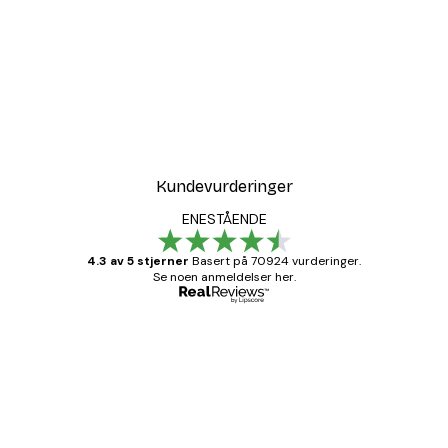
-30%*
r
Coco Poster
Fra 75,60 kr
108 kr
Kundevurderinger
ENESTÅENDE
4.3 av 5 stjerner
Basert på 70924 vurderinger.
Se noen anmeldelser her.
Verifisert kjøper
Kundevurderinger
Fine plakater, rammen var også fin.