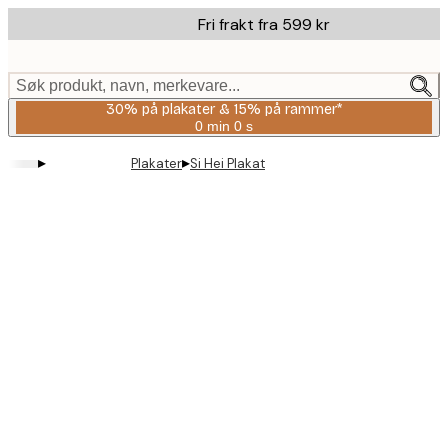
Skip
Fri frakt fra 599 kr
to
main
content.
Søk produkt, navn, merkevare...
30% på plakater & 15% på rammer*
0 min
0 s
Gyldig
til
▸
▸
Plakater
Si Hei Plakat
og
med:
2026-
08-
06