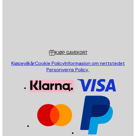
SEND
Butikk
Poster Store
Kundeservice
KJØP GAVEKORT
Kjøpevilkår
Cookie Policy
Informasjon om nettstedet
Personverns Policy