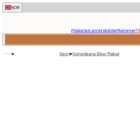
Skip
NOR
to
main
content.
Plakater
Lerretsbilder
Rammer
T
▸
▸
Sport
Solnedgang Biker Plakat