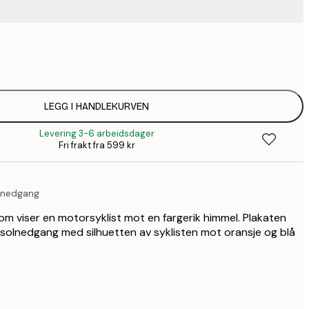
83,
136,
182,
LEGG I HANDLEKURVEN
Levering 3-6 arbeidsdager
182,
Fri frakt fra 599 kr
235,
olnedgang
335,
om viser en motorsyklist mot en fargerik himmel. Plakaten
 solnedgang med silhuetten av syklisten mot oransje og blå