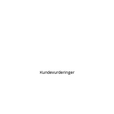
-30%*
Coco Poster
Fra 75,60 kr
108 kr
Kundevurderinger
var også fin.