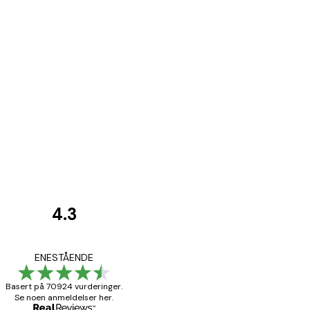
4.3
Kundevurderinger
Fine plakater, rammen 
ENESTÅENDE
Basert på 70924 vurderinger.
Se noen anmeldelser her.
4 feb