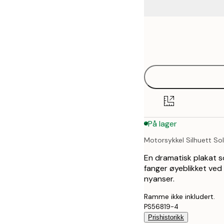
Frame
21x30 cm
options
30x40 cm
40x50 cm
50x50 cm
På lager
50x70 cm
Motorsykkel Silhuett S
70x100 cm
En dramatisk plakat s
fanger øyeblikket ved
nyanser.
Ramme ikke inkludert.
PS56819-4
Prishistorikk