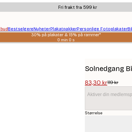
Fri frakt fra 599 kr
ilbud
Bestselgere
Nyheter
Plakatpakker
Personlige Fotoplakater
B
30% på plakater & 15% på rammer*
0 min
0 s
Gyldig
til
og
med:
2026-
08-
Solnedgang Bi
06
83,30 kr
119 kr
Aktiver din medlemsp
Størrelse