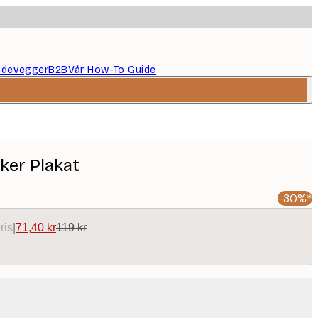
ildevegger
B2B
Vår How-To Guide
ker Plakat
-30%*
ris
|
71,40 kr
119 kr