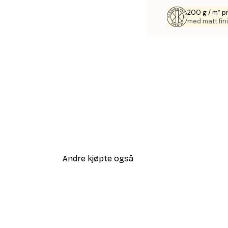
200 g / m² p
med matt fini
Andre kjøpte også