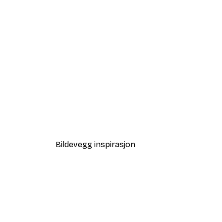
-40%*
Tåkete Soloppgang Plakat
Fra 64,80 kr
108 kr
Bildevegg inspirasjon