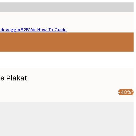
ildevegger
B2B
Vår How-To Guide
ne Plakat
-40%*