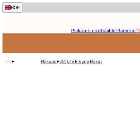
Skip
NOR
to
main
content.
Plakater
Lerretsbilder
Rammer
T
▸
▸
Plakater
Still Life Bregne Plakat