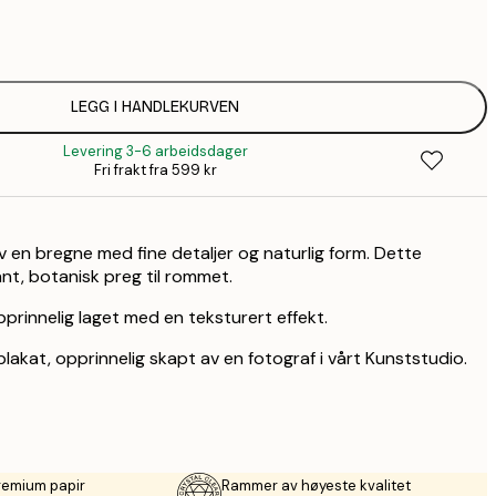
38,
64
1
1
LEGG I HANDLEKURVEN
Levering 3-6 arbeidsdager
Fri frakt fra 599 kr
v en bregne med fine detaljer og naturlig form. Dette
ant, botanisk preg til rommet.
prinnelig laget med en teksturert effekt.
plakat, opprinnelig skapt av en fotograf i vårt Kunststudio.
remium papir
Rammer av høyeste kvalitet