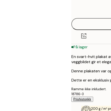
Frame
13x18 cm
options
30x40 cm
50x70 cm
På lager
En svart-hvit plakat a
veggbildet gir et eleg
Denne plakaten var op
Dette er en eksklusiv 
Ramme ikke inkludert.
18786-3
Prishistorikk
200 g / m² p