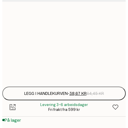
38,
13x18 cm
64
64,
21x30 cm
1
30x40 cm
1
50x70 cm
Frame
options
LEGG I HANDLEKURVEN
-
38,67 KR
64,45 KR
Levering 3-6 arbeidsdager
Fri frakt fra 599 kr
På lager