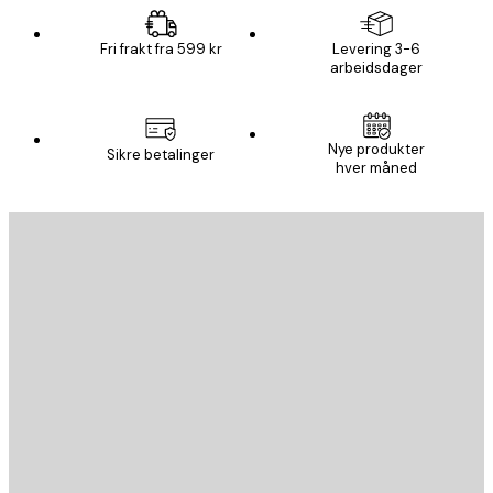
Fri frakt fra 599 kr
Levering 3-6
arbeidsdager
Nye produkter
Sikre betalinger
hver måned
E-mail
SEND
Butikk
Poster Store