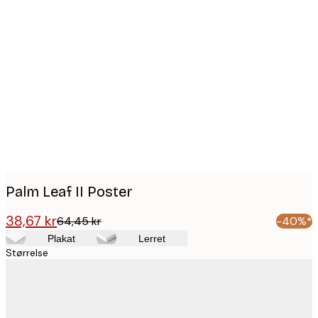
Product
images
Palm Leaf II Poster
38,67 kr
64,45 kr
-40%*
Plakat
Lerret
Størrelse