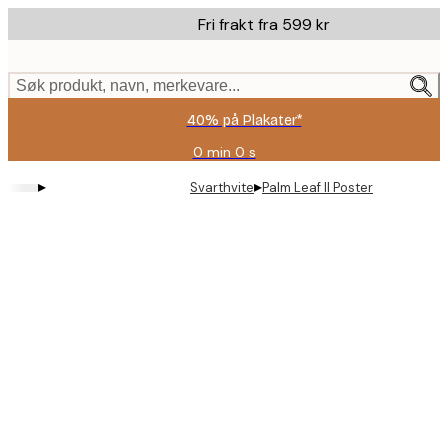
Skip
Fri frakt fra 599 kr
to
main
content.
Søk produkt, navn, merkevare...
40% på Plakater*
0 min
0 s
Gyldig
til
▸
▸
Svarthvite
Palm Leaf II Poster
og
med:
2026-
08-
09