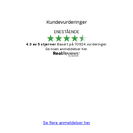
Kundevurderinger
ENESTÅENDE
4.3 av 5 stjerner
Basert på 70924 vurderinger.
Se noen anmeldelser her.
Verifisert kjøper
Kundevurderinger
Fine plakater, rammen var også fin.
4 feb
Carina R
Se flere anmeldelser her