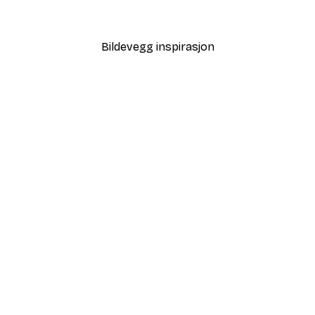
Fra 32,40 kr
108 kr
Bildevegg inspirasjon