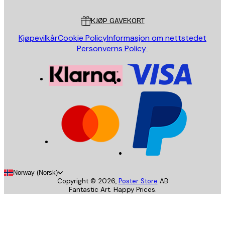
Kundeservice
KJØP GAVEKORT
Kjøpevilkår
Cookie Policy
Informasjon om nettstedet
Personverns Policy
Norway (Norsk)
Copyright ©
2026
,
Poster Store
AB
Fantastic Art. Happy Prices.