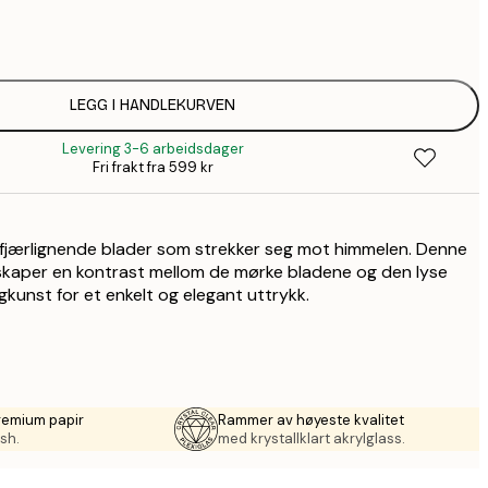
1
LEGG I HANDLEKURVEN
Levering 3-6 arbeidsdager
Fri frakt fra 599 kr
jærlignende blader som strekker seg mot himmelen. Denne
skaper en kontrast mellom de mørke bladene og den lyse
gkunst for et enkelt og elegant uttrykk.
remium papir
Rammer av høyeste kvalitet
sh.
med krystallklart akrylglass.