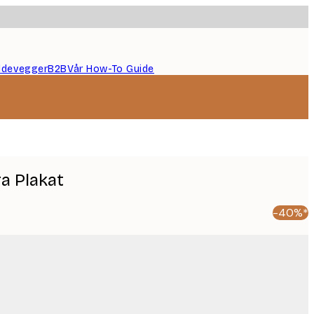
ildevegger
B2B
Vår How-To Guide
a Plakat
-40%*