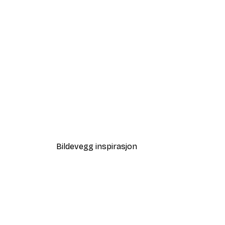
-40%*
Leopard Poster
Fra 117 kr
195 kr
Bildevegg inspirasjon