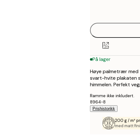
Frame
50x70 cm
options
På lager
Høye palmetrær med f
svart-hvite plakaten 
himmelen. Perfekt veg
Ramme ikke inkludert.
8964-8
Prishistorikk
200 g / m² p
med matt fini