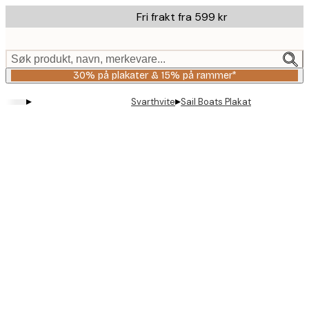
Skip
Fri frakt fra 599 kr
to
main
content.
Søk produkt, navn, merkevare...
30% på plakater & 15% på rammer*
▸
▸
Svarthvite
Sail Boats Plakat