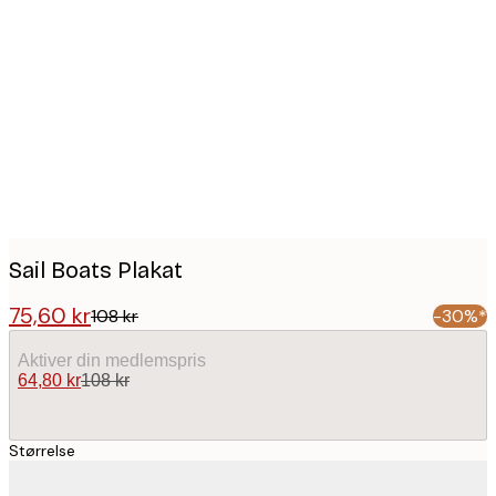
Product
images
Sail Boats Plakat
75,60 kr
108 kr
-30%*
Aktiver din medlemspris
64,80 kr
108 kr
Størrelse