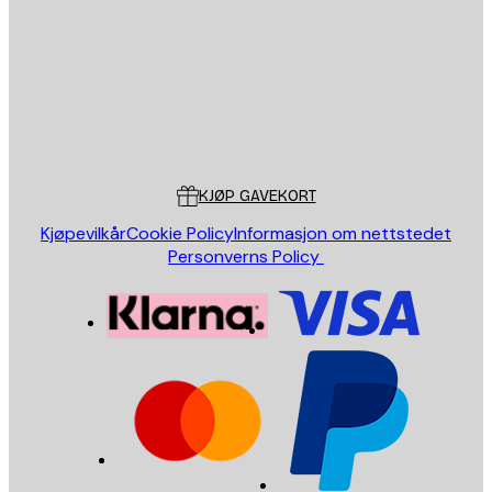
SEND
Butikk
Poster Store
Kundeservice
KJØP GAVEKORT
Kjøpevilkår
Cookie Policy
Informasjon om nettstedet
Personverns Policy