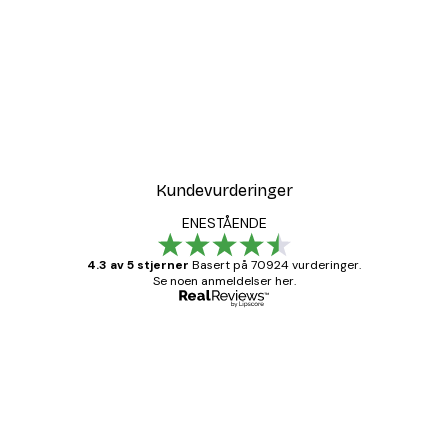
Kundevurderinger
ENESTÅENDE
4.3 av 5 stjerner
Basert på 70924 vurderinger.
Se noen anmeldelser her.
Verifisert kjøper
Kundevurderinger
Fine plakater, rammen var også fin.