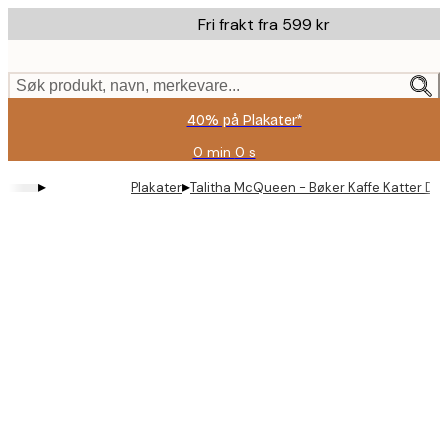
Skip
Fri frakt fra 599 kr
to
main
content.
Søk produkt, navn, merkevare...
40% på Plakater*
0 min
0 s
Gyldig
til
▸
▸
Plakater
Talitha McQueen - Bøker Kaffe Katter Da
og
med:
2026-
08-
09