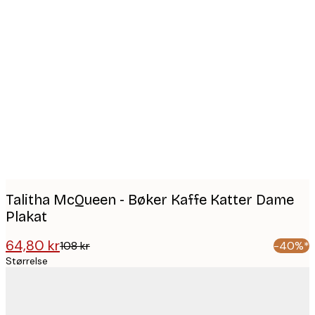
Product
images
Talitha McQueen - Bøker Kaffe Katter Dame
Plakat
64,80 kr
108 kr
-40%*
Størrelse