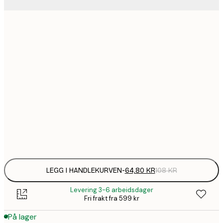
64,
21x30 cm
1
30x40 cm
1
50x70 cm
2
70x100 cm
Frame
options
LEGG I HANDLEKURVEN
-
64,80 KR
108 KR
Levering 3-6 arbeidsdager
Fri frakt fra 599 kr
På lager