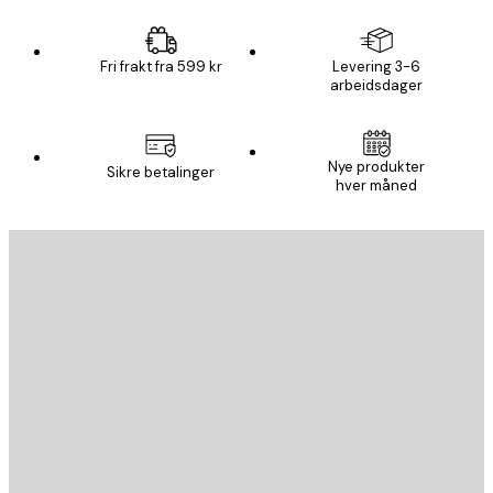
Fri frakt fra 599 kr
Levering 3-6
arbeidsdager
Nye produkter
Sikre betalinger
hver måned
E-mail
SEND
Butikk
Poster Store