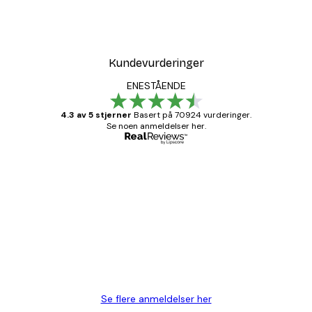
Kundevurderinger
ENESTÅENDE
4.3 av 5 stjerner
Basert på 70924 vurderinger.
Se noen anmeldelser her.
Verifisert kjøper
Kundevurderinger
Fine plakater, rammen var også fin.
4 feb
Carina R
Se flere anmeldelser her