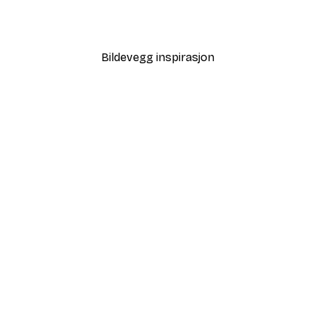
Strandgress Poster
Fra 64,80 kr
108 kr
Bildevegg inspirasjon