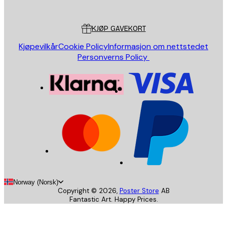
Kundeservice
KJØP GAVEKORT
Kjøpevilkår
Cookie Policy
Informasjon om nettstedet
Personverns Policy
Norway (Norsk)
Copyright ©
2026
,
Poster Store
AB
Fantastic Art. Happy Prices.