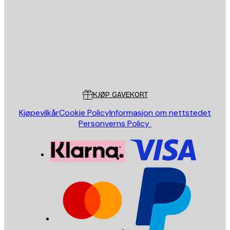
SEND
Butikk
Poster Store
Kundeservice
KJØP GAVEKORT
Kjøpevilkår
Cookie Policy
Informasjon om nettstedet
Personverns Policy