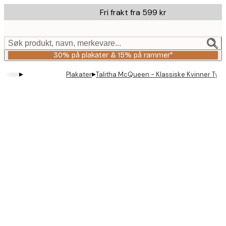
Skip
Fri frakt fra 599 kr
to
main
content.
Søk produkt, navn, merkevare...
30% på plakater & 15% på rammer*
▸
▸
Plakater
Talitha McQueen - Klassiske Kvinner Tyg