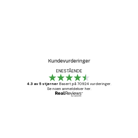
Kundevurderinger
ENESTÅENDE
4.3 av 5 stjerner
Basert på 70924 vurderinger.
Se noen anmeldelser her.
Verifisert kjøper
Kundevurderinger
Fine plakater, rammen var også fin.