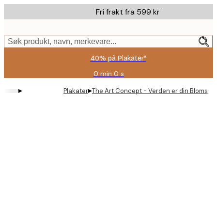
Skip
Fri frakt fra 599 kr
to
main
content.
Søk produkt, navn, merkevare...
40% på Plakater*
0 min
0 s
Gyldig
til
▸
▸
Plakater
The Art Concept - Verden er din Blomster
og
med:
2026-
08-
09