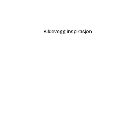
Strandgress Poster
Fra 64,80 kr
108 kr
Bildevegg inspirasjon