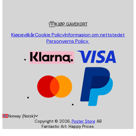
Butikk
Poster Store
Kundeservice
KJØP GAVEKORT
Kjøpevilkår
Cookie Policy
Informasjon om nettstedet
Personverns Policy
Norway (Norsk)
Copyright ©
2026
,
Poster Store
AB
Fantastic Art. Happy Prices.