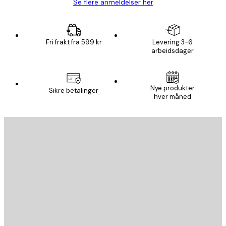
Se flere anmeldelser her
Fri frakt fra 599 kr
Levering 3-6
arbeidsdager
Nye produkter
Sikre betalinger
hver måned
E-mail
SEND