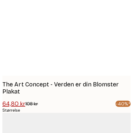
Product
images
The Art Concept - Verden er din Blomster
Plakat
64,80 kr
108 kr
-40%*
Størrelse