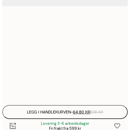
64,
21x30 cm
1
30x40 cm
149,
40x50 cm
1
50x70 cm
2
70x100 cm
Frame
options
LEGG I HANDLEKURVEN
-
64,80 KR
108 KR
Levering 3-6 arbeidsdager
Fri frakt fra 599 kr