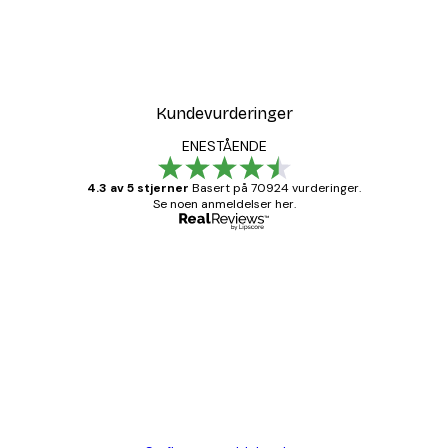
Kundevurderinger
ENESTÅENDE
4.3 av 5 stjerner
Basert på 70924 vurderinger.
Se noen anmeldelser her.
Verifisert kjøper
Kundevurderinger
Fine plakater, rammen var også fin.
4 feb
Carina R