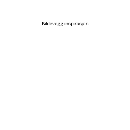
Strandgress Poster
Fra 64,80 kr
108 kr
Bildevegg inspirasjon