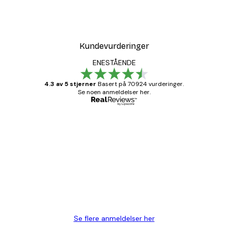
Kundevurderinger
ENESTÅENDE
4.3 av 5 stjerner
Basert på 70924 vurderinger.
Se noen anmeldelser her.
Verifisert kjøper
Kundevurderinger
Fine plakater, rammen var også fin.
4 feb
Carina R
Se flere anmeldelser her