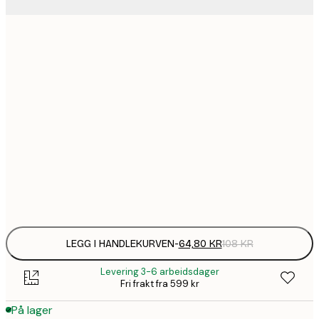
64,
21x30 cm
1
30x40 cm
1
50x70 cm
2
70x100 cm
Frame
options
LEGG I HANDLEKURVEN
-
64,80 KR
108 KR
Levering 3-6 arbeidsdager
Fri frakt fra 599 kr
På lager