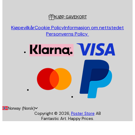
Kundeservice
KJØP GAVEKORT
Kjøpevilkår
Cookie Policy
Informasjon om nettstedet
Personverns Policy
Norway (Norsk)
Copyright ©
2026
,
Poster Store
AB
Fantastic Art. Happy Prices.