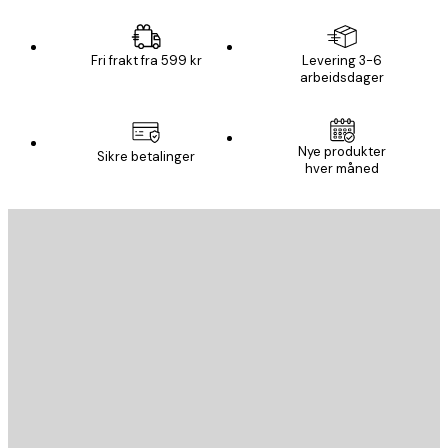
Fri frakt fra 599 kr
Levering 3-6
arbeidsdager
Nye produkter
Sikre betalinger
hver måned
E-mail
SEND
Butikk
Poster Store