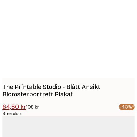
Product
images
The Printable Studio - Blått Ansikt
Blomsterportrett Plakat
64,80 kr
108 kr
-40%*
Størrelse