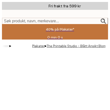
Skip
Fri frakt fra 599 kr
to
main
content.
Søk produkt, navn, merkevare...
40% på Plakater*
0 min
0 s
Gyldig
til
▸
▸
Plakater
The Printable Studio - Blått Ansikt Blomst
og
med:
2026-
08-
09