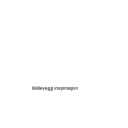
-40%*
Tåkete Soloppgang Plakat
Fra 64,80 kr
108 kr
Bildevegg inspirasjon