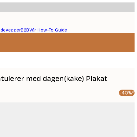
ildevegger
B2B
Vår How-To Guide
atulerer med dagen(kake) Plakat
-40%*