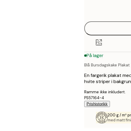
Frame
21x30 cm
options
30x40 cm
50x70 cm
70x100 cm
På lager
Blå Bursdagskake Plakat
En fargerik plakat me
hvite striper i bakgr
Ramme ikke inkludert.
PS57164-4
Prishistorikk
200 g / m² p
med matt fini