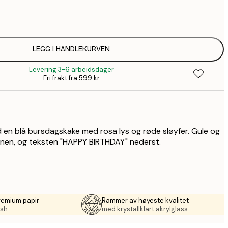
64,
1
1
LEGG I HANDLEKURVEN
Levering 3-6 arbeidsdager
2
Fri frakt fra 599 kr
d en blå bursdagskake med rosa lys og røde sløyfer. Gule og
unnen, og teksten "HAPPY BIRTHDAY" nederst.
remium papir
Rammer av høyeste kvalitet
sh.
med krystallklart akrylglass.