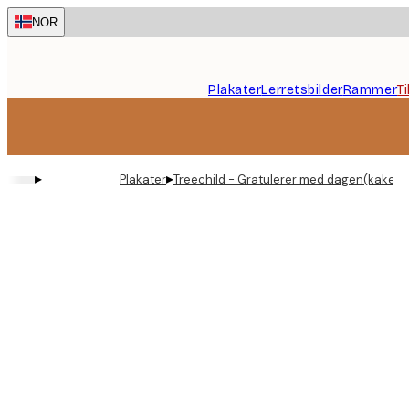
Skip
NOR
to
main
content.
Plakater
Lerretsbilder
Rammer
T
▸
▸
Plakater
Treechild - Gratulerer med dagen(kake) P