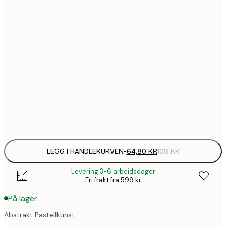
64,
21x30 cm
1
30x40 cm
1
50x70 cm
2
70x100 cm
Frame
options
LEGG I HANDLEKURVEN
-
64,80 KR
108 KR
Levering 3-6 arbeidsdager
Fri frakt fra 599 kr
På lager
Abstrakt Pastellkunst