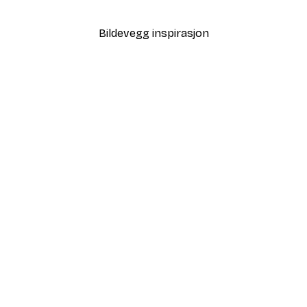
Fra 64,80 kr
108 kr
Bildevegg inspirasjon