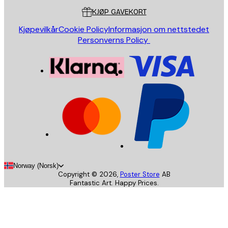
KJØP GAVEKORT
Kjøpevilkår
Cookie Policy
Informasjon om nettstedet
Personverns Policy
Norway (Norsk)
Copyright ©
2026
,
Poster Store
AB
Fantastic Art. Happy Prices.