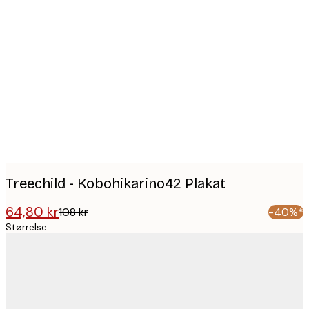
Product
images
Treechild - Kobohikarino42 Plakat
64,80 kr
108 kr
-40%*
Størrelse