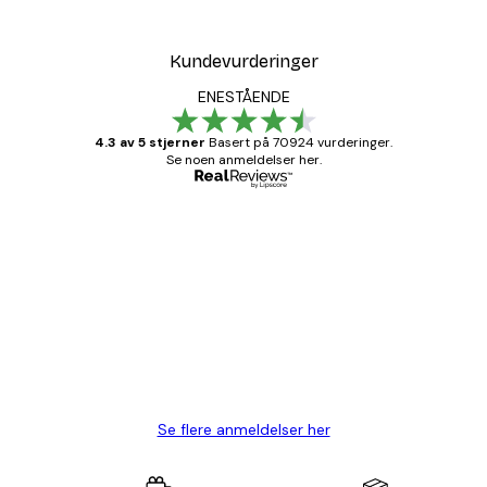
Kundevurderinger
ENESTÅENDE
4.3 av 5 stjerner
Basert på 70924 vurderinger.
Se noen anmeldelser her.
Verifisert kjøper
Kundevurderinger
Fine plakater, rammen var også fin.
4 feb
Carina R
Se flere anmeldelser her