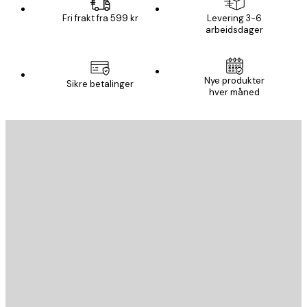
Fri frakt fra 599 kr
Levering 3-6
arbeidsdager
Nye produkter
Sikre betalinger
hver måned
E-mail
SEND
Butikk
Poster Store
Kundeservice