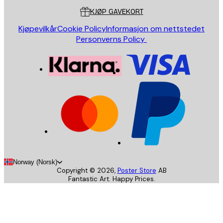
KJØP GAVEKORT
Kjøpevilkår
Cookie Policy
Informasjon om nettstedet
Personverns Policy
Norway (Norsk)
Copyright ©
2026
,
Poster Store
AB
Fantastic Art. Happy Prices.