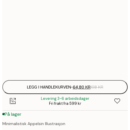
64,
21x30 cm
1
30x40 cm
1
50x70 cm
2
70x100 cm
Frame
options
LEGG I HANDLEKURVEN
-
64,80 KR
108 KR
Levering 3-6 arbeidsdager
Fri frakt fra 599 kr
På lager
Minimalistisk Appelsin Illustrasjon