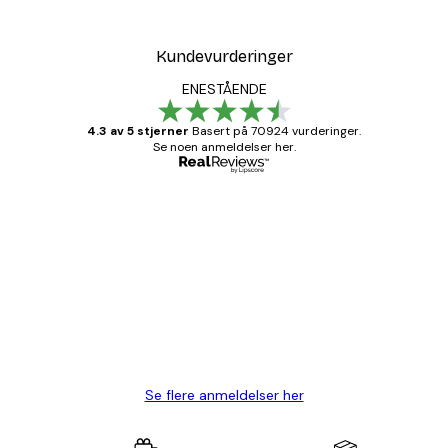
Kundevurderinger
ENESTÅENDE
4.3 av 5 stjerner
Basert på 70924 vurderinger.
Se noen anmeldelser her.
Verifisert kjøper
Kundevurderinger
Fine plakater, rammen var også fin.
4 feb
Carina R
Se flere anmeldelser her