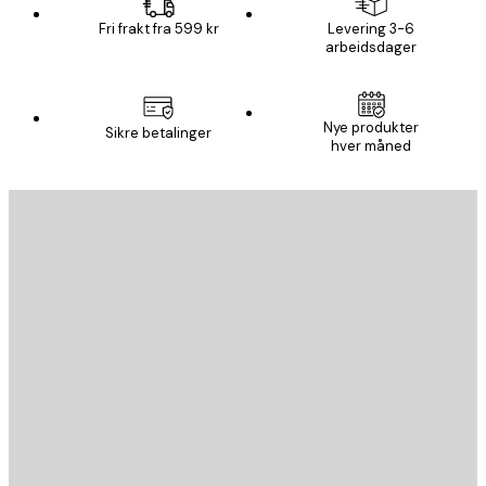
Fri frakt fra 599 kr
Levering 3-6
arbeidsdager
Nye produkter
Sikre betalinger
hver måned
E-mail
SEND
Butikk
Poster Store
Kundeservice