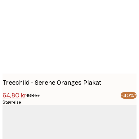
Product
images
Treechild - Serene Oranges Plakat
64,80 kr
108 kr
-40%*
Størrelse