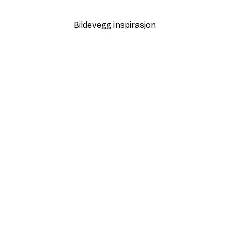
Fra 64,80 kr
108 kr
Bildevegg inspirasjon