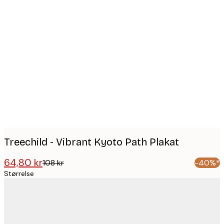
Product
images
Treechild - Vibrant Kyoto Path Plakat
64,80 kr
108 kr
-40%*
Størrelse