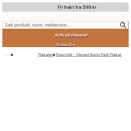
Skip
Fri frakt fra 599 kr
to
main
content.
Søk produkt, navn, merkevare...
40% på Plakater*
0 min
0 s
Gyldig
til
▸
▸
Plakater
Treechild - Vibrant Kyoto Path Plakat
og
med:
2026-
08-
09