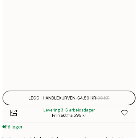
64,
21x30 cm
1
30x40 cm
1
50x70 cm
2
70x100 cm
Frame
options
LEGG I HANDLEKURVEN
-
64,80 KR
108 KR
Levering 3-6 arbeidsdager
Fri frakt fra 599 kr
På lager