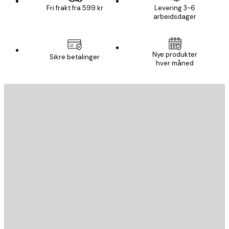
Fri frakt fra 599 kr
Levering 3-6
arbeidsdager
Nye produkter
Sikre betalinger
hver måned
E-mail
SEND
Butikk
Poster Store
Kundeservice