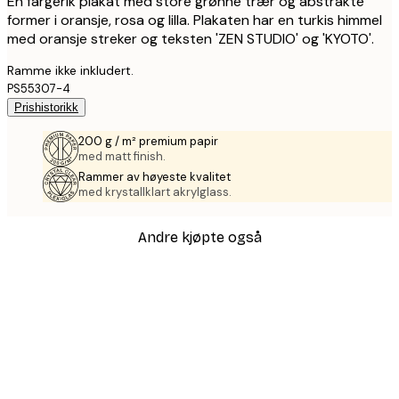
En fargerik plakat med store grønne trær og abstrakte
former i oransje, rosa og lilla. Plakaten har en turkis himmel
med oransje streker og teksten 'ZEN STUDIO' og 'KYOTO'.
Ramme ikke inkludert.
PS55307-4
Prishistorikk
200 g / m² premium papir
med matt finish.
Rammer av høyeste kvalitet
med krystallklart akrylglass.
Andre kjøpte også