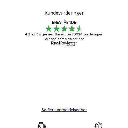
Kundevurderinger
ENESTÅENDE
4.3 av 5 stjerner
Basert på 70924 vurderinger.
Se noen anmeldelser her.
Verifisert kjøper
Kundevurderinger
Fine plakater, rammen var også fin.
4 feb
Carina R
Se flere anmeldelser her