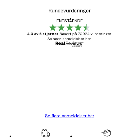
Kundevurderinger
ENESTÅENDE
4.3 av 5 stjerner
Basert på 70924 vurderinger.
Se noen anmeldelser her.
Verifisert kjøper
Kundevurderinger
Fine plakater, rammen var også fin.
4 feb
Carina R
Se flere anmeldelser her