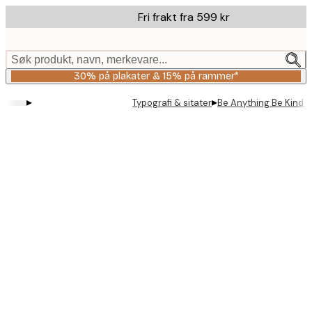
Skip
Fri frakt fra 599 kr
to
main
content.
Søk produkt, navn, merkevare...
30% på plakater & 15% på rammer*
▸
▸
Typografi & sitater
Be Anything Be Kind P