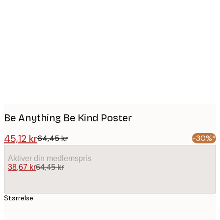
Product
images
Be Anything Be Kind Poster
45,12 kr
64,45 kr
-30%*
Aktiver din medlemspris
38,67 kr
64,45 kr
Størrelse