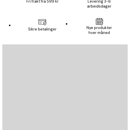
Fri frakt fra 599 kr
Levering 3-6
arbeidsdager
Nye produkter
Sikre betalinger
hver måned
E-mail
SEND
Butikk
Poster Store
Kundeservice