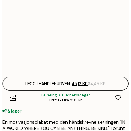
45,
13x18 cm
64
75,
21x30 cm
Frame
options
LEGG I HANDLEKURVEN
-
45,12 KR
64,45 KR
Levering 3-6 arbeidsdager
Fri frakt fra 599 kr
På lager
En motivasjonsplakat med den håndskrevne setningen "IN
A WORLD WHERE YOU CAN BE ANYTHING, BE KIND." i brunt