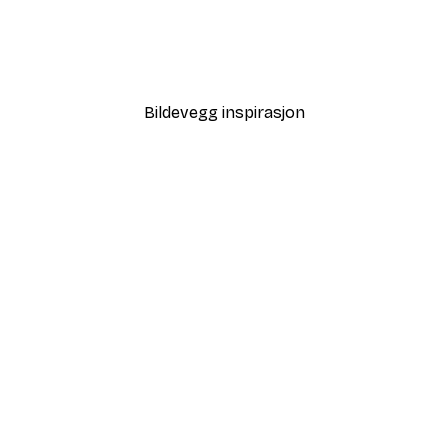
Duften av Epler Plakat
Fra 75,60 kr
108 kr
Bildevegg inspirasjon