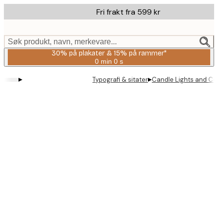
Skip
Fri frakt fra 599 kr
to
main
content.
Søk produkt, navn, merkevare...
30% på plakater & 15% på rammer*
0 min
0 s
Gyldig
til
▸
▸
Typografi & sitater
Candle Lights and Coz
og
med:
2026-
08-
06