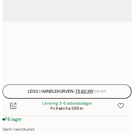
75,
21x30 cm
136,
30x40 cm
Frame
options
LEGG I HANDLEKURVEN
-
75,60 KR
108 KR
Levering 3-6 arbeidsdager
Fri frakt fra 599 kr
På lager
Varm tekstkunst