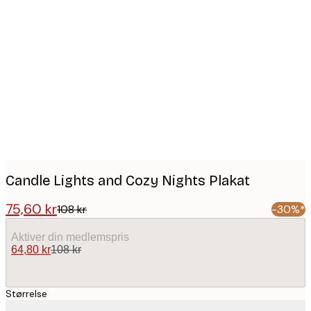
Product
images
Candle Lights and Cozy Nights Plakat
75,60 kr
108 kr
-30%*
Aktiver din medlemspris
64,80 kr
108 kr
Størrelse