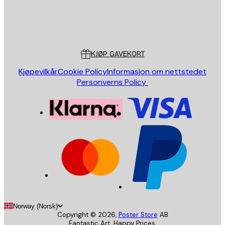
Butikk
Poster Store
Kundeservice
KJØP GAVEKORT
Kjøpevilkår
Cookie Policy
Informasjon om nettstedet
Personverns Policy
Norway (Norsk)
Copyright ©
2026
,
Poster Store
AB
Fantastic Art. Happy Prices.