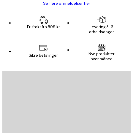
Se flere anmeldelser her
Fri frakt fra 599 kr
Levering 3-6
arbeidsdager
Nye produkter
Sikre betalinger
hver måned
E-mail
SEND