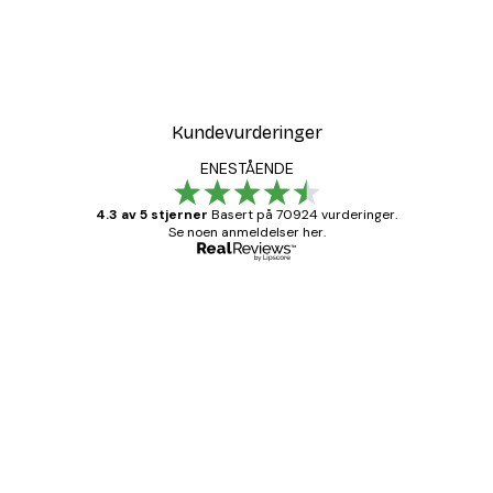
Kundevurderinger
ENESTÅENDE
4.3 av 5 stjerner
Basert på 70924 vurderinger.
Se noen anmeldelser her.
Verifisert kjøper
Kundevurderinger
Fine plakater, rammen var også fin.
4 feb
Carina R