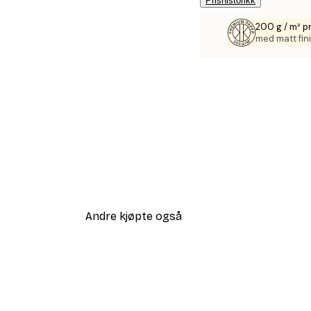
Prishistorikk
200 g / m² p
med matt fini
Andre kjøpte også