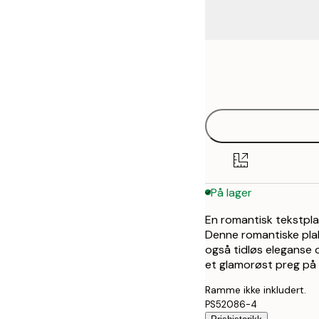
Frame
21x30 cm
options
30x40 cm
40x50 cm
50x70 cm
På lager
70x100 cm
En romantisk tekstplak
Denne romantiske plaka
også tidløs eleganse o
et glamorøst preg på
Ramme ikke inkludert.
PS52086-4