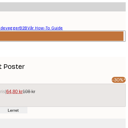
ildevegger
B2B
Vår How-To Guide
t Poster
-30%*
ris
|
64,80 kr
108 kr
Lerret