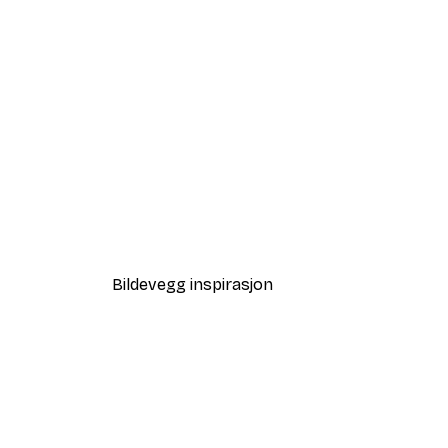
-30%*
Solnedgang Strand Sti Poster
Fra 75,60 kr
108 kr
Bildevegg inspirasjon