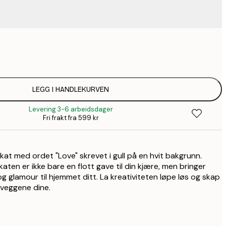
75,
136,
174,
LEGG I HANDLEKURVEN
Levering 3-6 arbeidsdager
220,
Fri frakt fra 599 kr
304,
at med ordet "Love" skrevet i gull på en hvit bakgrunn.
ten er ikke bare en flott gave til din kjære, men bringer
g glamour til hjemmet ditt. La kreativiteten løpe løs og skap
 veggene dine.