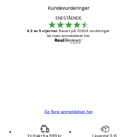
Kundevurderinger
ENESTÅENDE
4.3 av 5 stjerner
Basert på 70924 vurderinger.
Se noen anmeldelser her.
Verifisert kjøper
Kundevurderinger
Fine plakater, rammen var også fin.
4 feb
Carina R
Se flere anmeldelser her
Fri frakt fra 599 kr
Levering 3-6