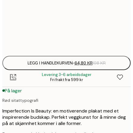
64,
21x30 cm
1
30x40 cm
Frame
options
LEGG I HANDLEKURVEN
-
64,80 KR
108 KR
Levering 3-6 arbeidsdager
Fri frakt fra 599 kr
På lager
Rød sitattypografi
Imperfection Is Beauty: en motiverende plakat med et
inspirerende budskap. Perfekt veggkunst for å minne deg
på at skjønnhet kommer i alle former.