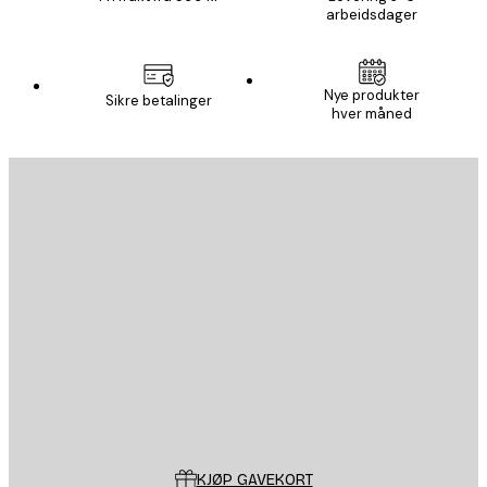
arbeidsdager
Nye produkter
Sikre betalinger
hver måned
E-mail
SEND
Butikk
Poster Store
Kundeservice
KJØP GAVEKORT