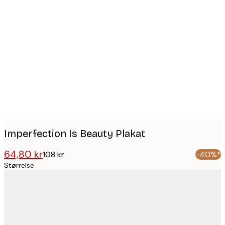
Product
images
Imperfection Is Beauty Plakat
64,80 kr
108 kr
-40%*
Størrelse