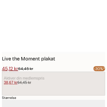
Product
images
Live the Moment plakat
45,12 kr
64,45 kr
-30%*
Aktiver din medlemspris
38,67 kr
64,45 kr
Størrelse