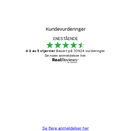
Kundevurderinger
ENESTÅENDE
4.3 av 5 stjerner
Basert på 70924 vurderinger.
Se noen anmeldelser her.
Verifisert kjøper
Kundevurderinger
Fine plakater, rammen var også fin.
4 feb
Carina R
Se flere anmeldelser her