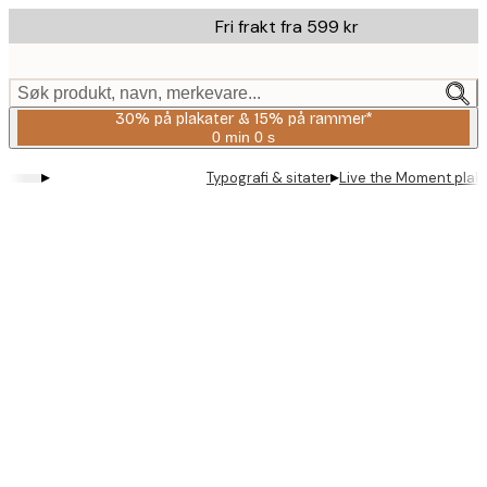
Skip
Fri frakt fra 599 kr
to
main
content.
Søk produkt, navn, merkevare...
30% på plakater & 15% på rammer*
0 min
0 s
Gyldig
til
▸
▸
Typografi & sitater
Live the Moment plak
og
med:
2026-
08-
06