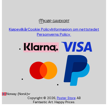
Butikk
Poster Store
Kundeservice
KJØP GAVEKORT
Kjøpevilkår
Cookie Policy
Informasjon om nettstedet
Personverns Policy
Norway (Norsk)
Copyright ©
2026
,
Poster Store
AB
Fantastic Art. Happy Prices.