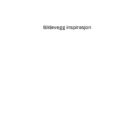
oing Nothing Poster
Kaffemoment Plakat
Fra 75,60 kr
108 kr
Bildevegg inspirasjon