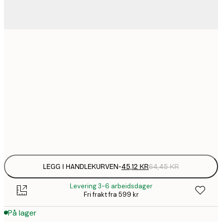
45,
13x18 cm
64
75,
21x30 cm
136,
30x40 cm
Frame
options
LEGG I HANDLEKURVEN
-
45,12 KR
64,45 KR
Levering 3-6 arbeidsdager
Fri frakt fra 599 kr
På lager